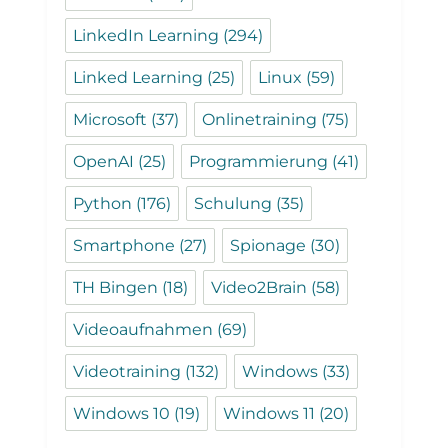
LinkedIn Learning
(294)
Linked Learning
(25)
Linux
(59)
Microsoft
(37)
Onlinetraining
(75)
OpenAI
(25)
Programmierung
(41)
Python
(176)
Schulung
(35)
Smartphone
(27)
Spionage
(30)
TH Bingen
(18)
Video2Brain
(58)
Videoaufnahmen
(69)
Videotraining
(132)
Windows
(33)
Windows 10
(19)
Windows 11
(20)