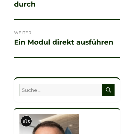
durch
Beitrag:
WEITER
Ein Modul direkt ausführen
Nächster
Beitrag:
SUCHE
Suche
nach:
alt