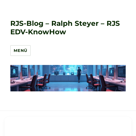
RJS-Blog – Ralph Steyer – RJS
EDV-KnowHow
MENÜ