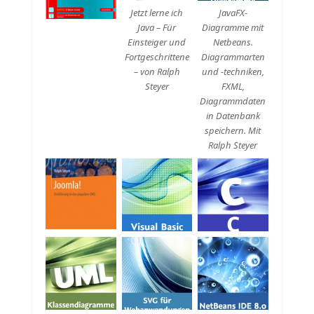
Jetzt lerne ich
JavaFX-
Java – Für
Diagramme mit
Einsteiger und
Netbeans.
Fortgeschrittene
Diagrammarten
– von Ralph
und -techniken,
Steyer
FXML,
Diagrammdaten
in Datenbank
speichern. Mit
Ralph Steyer