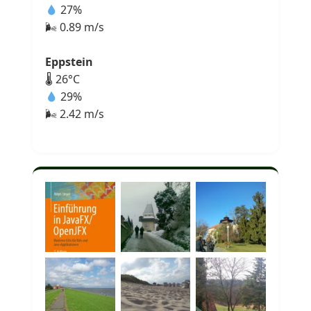
27%
🌬 0.89 m/s
Eppstein
🌡 26°C
29%
🌬 2.42 m/s