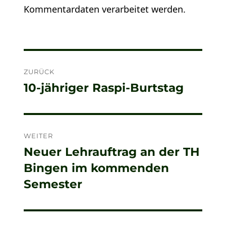
Kommentardaten verarbeitet werden.
Beitragsnavigation
ZURÜCK
10-jähriger Raspi-Burtstag
Vorheriger
Beitrag:
WEITER
Neuer Lehrauftrag an der TH
Nächster
Bingen im kommenden
Beitrag:
Semester