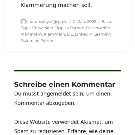
Klammerung machen soll.
Autor
Veröffentlicht
Schlagwörter
ralph.steyer@rjs.de
2. März 2022
Easter
am
Eggs
,
Entwickler-Tipp zu Python
,
Geschweifte
Klammern
,
Klammern
,
LiL
,
LinkedIn Learning
,
Ostereier
,
Python
Schreibe einen Kommentar
Du musst
angemeldet
sein, um einen
Kommentar abzugeben.
Diese Website verwendet Akismet, um
Spam zu reduzieren.
Erfahre, wie deine