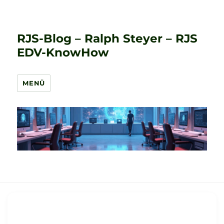
RJS-Blog – Ralph Steyer – RJS
EDV-KnowHow
MENÜ