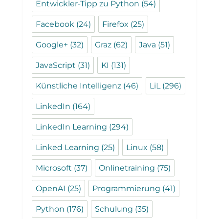
Entwickler-Tipp zu Python
(54)
Facebook
(24)
Firefox
(25)
Google+
(32)
Graz
(62)
Java
(51)
JavaScript
(31)
KI
(131)
Künstliche Intelligenz
(46)
LiL
(296)
LinkedIn
(164)
LinkedIn Learning
(294)
Linked Learning
(25)
Linux
(58)
Microsoft
(37)
Onlinetraining
(75)
OpenAI
(25)
Programmierung
(41)
Python
(176)
Schulung
(35)