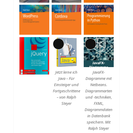
Lange
Lange
Beschreibung
Beschreibung
Jetzt lerne ich
JavaFX-
Java – Für
Diagramme mit
Einsteiger und
Netbeans.
Fortgeschrittene
Diagrammarten
– von Ralph
und -techniken,
Steyer
FXML,
Diagrammdaten
in Datenbank
speichern. Mit
Ralph Steyer