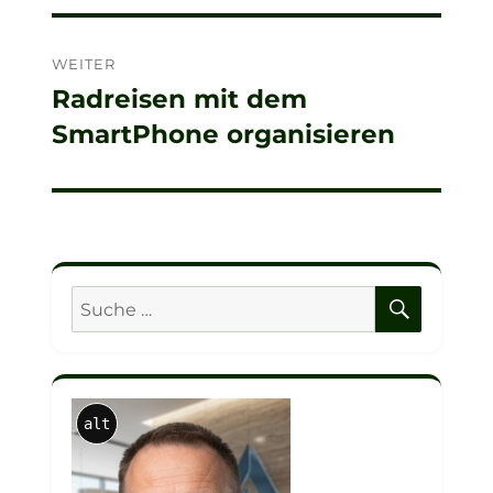
WEITER
Radreisen mit dem
Nächster
SmartPhone organisieren
Beitrag:
SUCHE
Suche
nach:
alt