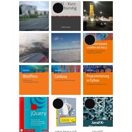
Lange
Beschreibung
Lange
Beschreibung
Lange
Lange
Beschreibung
Beschreibung
Jetzt lerne ich
JavaFX-