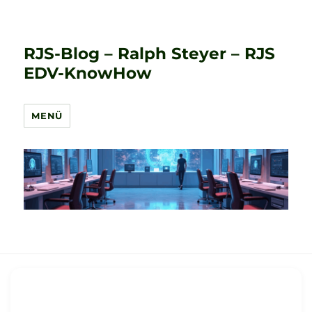
RJS-Blog – Ralph Steyer – RJS
EDV-KnowHow
MENÜ