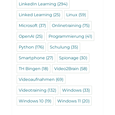
LinkedIn Learning
(294)
Linked Learning
(25)
Linux
(59)
Microsoft
(37)
Onlinetraining
(75)
OpenAI
(25)
Programmierung
(41)
Python
(176)
Schulung
(35)
Smartphone
(27)
Spionage
(30)
TH Bingen
(18)
Video2Brain
(58)
Videoaufnahmen
(69)
Videotraining
(132)
Windows
(33)
Windows 10
(19)
Windows 11
(20)