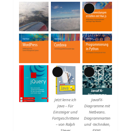
Lange
Beschreibung
Lange
Lange
Beschreibung
Beschreibung
Jetzt lerne ich
JavaFX-
Java – Für
Diagramme mit
Einsteiger und
Netbeans.
Fortgeschrittene
Diagrammarten
– von Ralph
und -techniken,
Steyer
FXML,