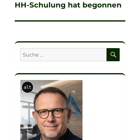
HH-Schulung hat begonnen
Nächster
Beitrag:
SUCHE
Suche
nach:
alt