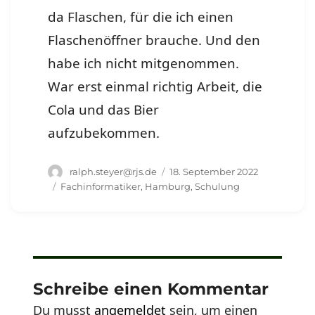
da Flaschen, für die ich einen
Flaschenöffner brauche. Und den
habe ich nicht mitgenommen.
War erst einmal richtig Arbeit, die
Cola und das Bier
aufzubekommen.
Autor
Veröffentlicht
ralph.steyer@rjs.de
18. September 2022
am
Schlagwörter
Fachinformatiker
,
Hamburg
,
Schulung
Schreibe einen Kommentar
Du musst
angemeldet
sein, um einen