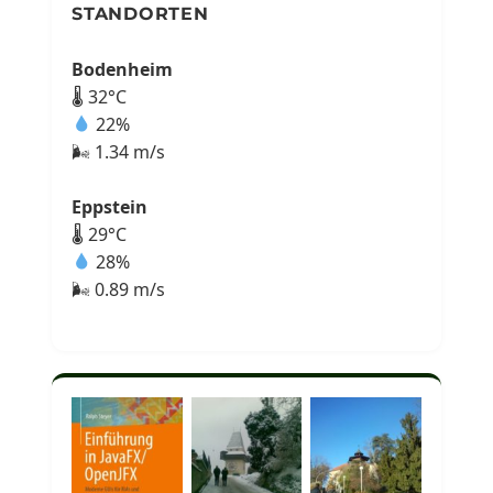
STANDORTEN
Bodenheim
🌡 32°C
22%
🌬 1.34 m/s
Eppstein
🌡 29°C
28%
🌬 0.89 m/s