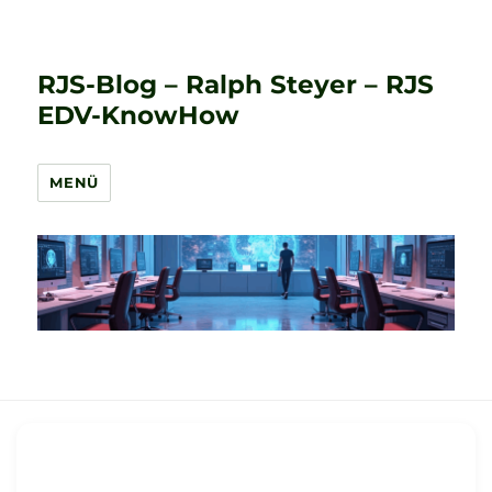
RJS-Blog – Ralph Steyer – RJS
EDV-KnowHow
MENÜ