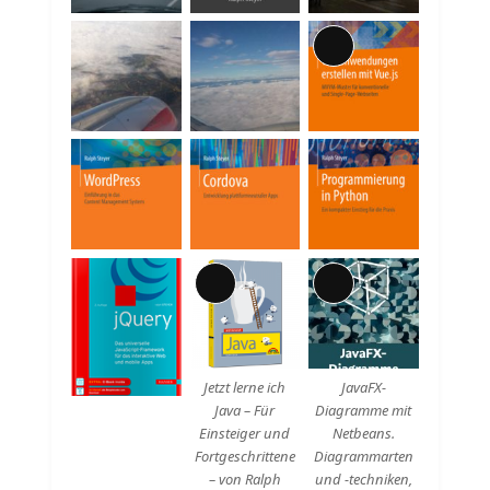
Lange
Beschreibung
Lange
Lange
Beschreibung
Beschreibung
Jetzt lerne ich
JavaFX-
Java – Für
Diagramme mit
Einsteiger und
Netbeans.
Fortgeschrittene
Diagrammarten
– von Ralph
und -techniken,