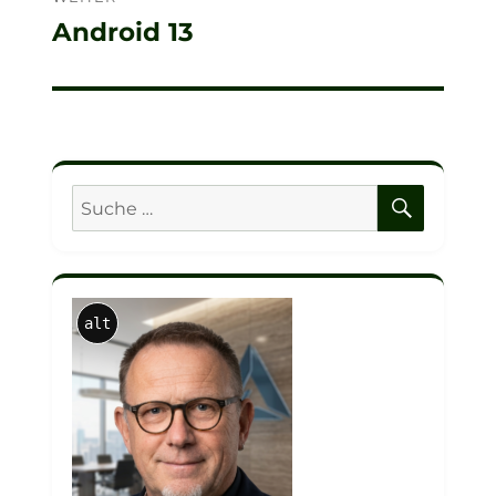
Android 13
Nächster
Beitrag:
SUCHE
Suche
nach:
alt