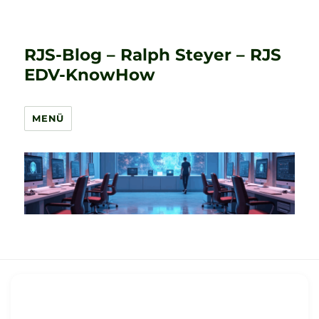
RJS-Blog – Ralph Steyer – RJS
EDV-KnowHow
MENÜ