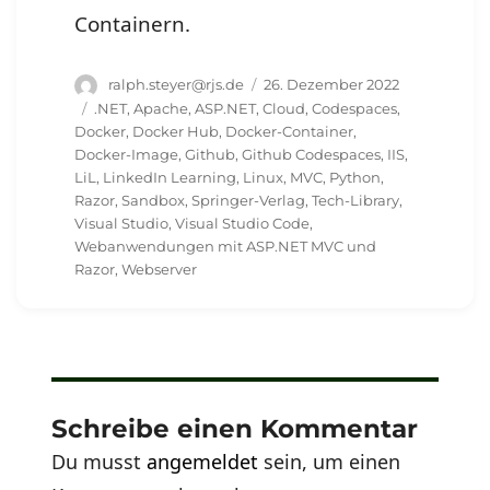
Containern.
Autor
Veröffentlicht
ralph.steyer@rjs.de
26. Dezember 2022
am
Schlagwörter
.NET
,
Apache
,
ASP.NET
,
Cloud
,
Codespaces
,
Docker
,
Docker Hub
,
Docker-Container
,
Docker-Image
,
Github
,
Github Codespaces
,
IIS
,
LiL
,
LinkedIn Learning
,
Linux
,
MVC
,
Python
,
Razor
,
Sandbox
,
Springer-Verlag
,
Tech-Library
,
Visual Studio
,
Visual Studio Code
,
Webanwendungen mit ASP.NET MVC und
Razor
,
Webserver
Schreibe einen Kommentar
Du musst
angemeldet
sein, um einen