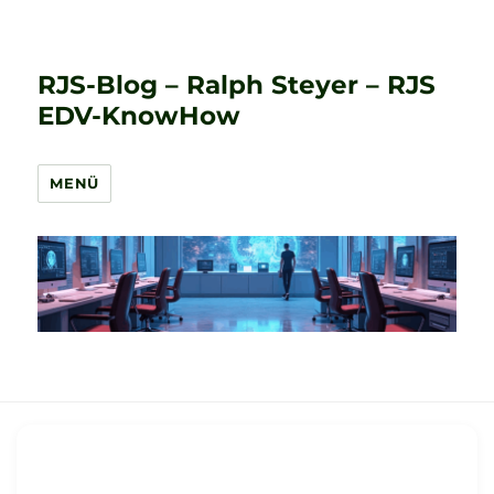
RJS-Blog – Ralph Steyer – RJS
EDV-KnowHow
MENÜ