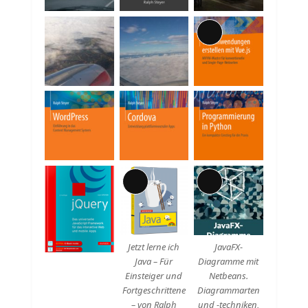
Lange
Beschreibung
Lange
Lange
Beschreibung
Beschreibung
Jetzt lerne ich
JavaFX-
Java – Für
Diagramme mit
Einsteiger und
Netbeans.
Fortgeschrittene
Diagrammarten
– von Ralph
und -techniken,