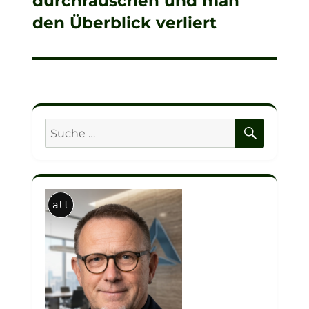
durchrauschen und man
Beitrag:
den Überblick verliert
SUCHE
Suche
nach:
alt