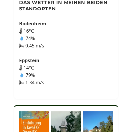
DAS WETTER IN MEINEN BEIDEN
STANDORTEN
Bodenheim
🌡 16°C
74%
🌬 0.45 m/s
Eppstein
🌡 14°C
79%
🌬 1.34 m/s