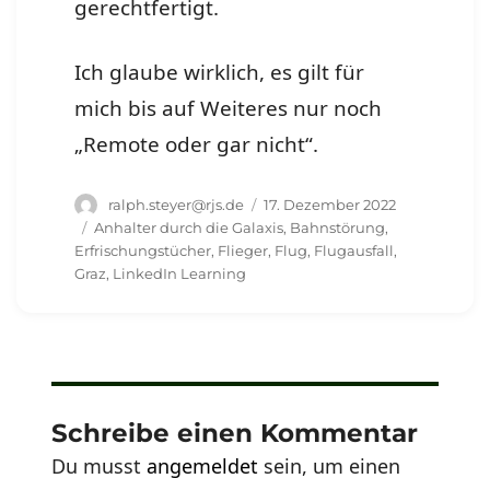
gerechtfertigt.
Ich glaube wirklich, es gilt für
mich bis auf Weiteres nur noch
„Remote oder gar nicht“.
Autor
Veröffentlicht
ralph.steyer@rjs.de
17. Dezember 2022
am
Schlagwörter
Anhalter durch die Galaxis
,
Bahnstörung
,
Erfrischungstücher
,
Flieger
,
Flug
,
Flugausfall
,
Graz
,
LinkedIn Learning
Schreibe einen Kommentar
Du musst
angemeldet
sein, um einen