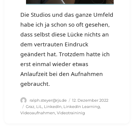
Die Studios und das ganze Umfeld
habe ich ja schon so oft gesehen,
dass selbst diese Lücke nichts an
dem vertrauten Eindruck
geändert hat. Trotzdem hatte ich
erst einmal wieder etwas
Anlaufzeit bei den Aufnahmen
gebraucht.
Autor
Veröffentlicht
ralph.steyer@rjs.de
12. Dezember 2022
am
Schlagwörter
Graz
,
LiL
,
LinkedIn
,
LinkedIn Learning
,
Videoaufnahmen
,
Videotraininig