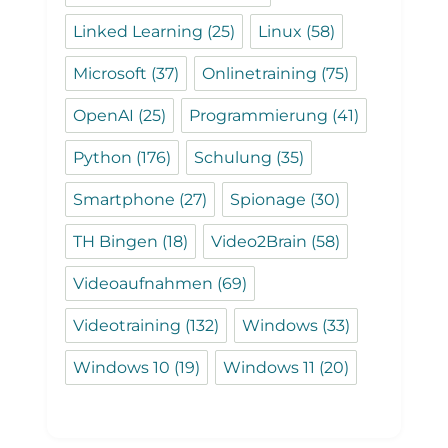
Linked Learning
(25)
Linux
(58)
Microsoft
(37)
Onlinetraining
(75)
OpenAI
(25)
Programmierung
(41)
Python
(176)
Schulung
(35)
Smartphone
(27)
Spionage
(30)
TH Bingen
(18)
Video2Brain
(58)
Videoaufnahmen
(69)
Videotraining
(132)
Windows
(33)
Windows 10
(19)
Windows 11
(20)