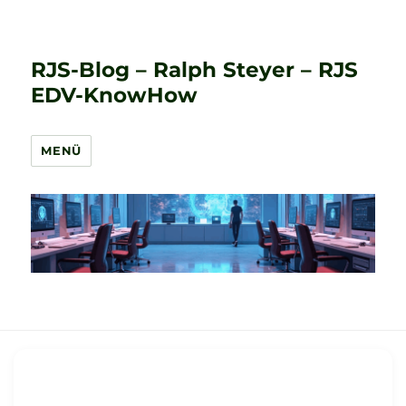
RJS-Blog – Ralph Steyer – RJS
EDV-KnowHow
MENÜ