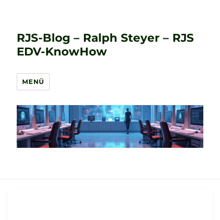
RJS-Blog – Ralph Steyer – RJS
EDV-KnowHow
MENÜ