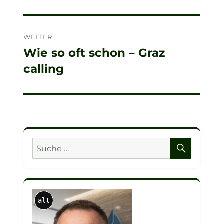
Beitrag:
WEITER
Wie so oft schon – Graz
Nächster
calling
Beitrag:
SUCHE
Suche
nach:
alt