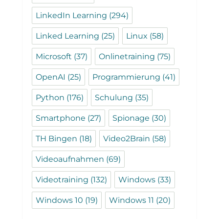
LinkedIn Learning
(294)
Linked Learning
(25)
Linux
(58)
Microsoft
(37)
Onlinetraining
(75)
OpenAI
(25)
Programmierung
(41)
Python
(176)
Schulung
(35)
Smartphone
(27)
Spionage
(30)
TH Bingen
(18)
Video2Brain
(58)
Videoaufnahmen
(69)
Videotraining
(132)
Windows
(33)
Windows 10
(19)
Windows 11
(20)