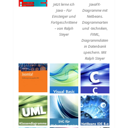
Jetzt lerne ich
JavaFX-
Java – Für
Diagramme mit
Einsteiger und
Netbeans.
Fortgeschrittene
Diagrammarten
– von Ralph
und -techniken,
Steyer
FXML,
Diagrammdaten
in Datenbank
speichern. Mit
Ralph Steyer