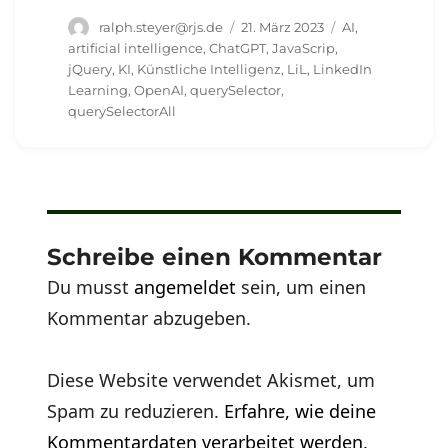
Autor
Veröffentlicht
Schlagwörter
ralph.steyer@rjs.de
21. März 2023
AI
,
am
artificial intelligence
,
ChatGPT
,
JavaScrip
,
jQuery
,
KI
,
Künstliche Intelligenz
,
LiL
,
LinkedIn
Learning
,
OpenAI
,
querySelector
,
querySelectorAll
Schreibe einen Kommentar
Du musst
angemeldet
sein, um einen
Kommentar abzugeben.
Diese Website verwendet Akismet, um
Spam zu reduzieren.
Erfahre, wie deine
Kommentardaten verarbeitet werden.