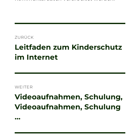
Beitragsnavigation
ZURÜCK
Leitfaden zum Kinderschutz
Vorheriger
im Internet
Beitrag:
WEITER
Videoaufnahmen, Schulung,
Nächster
Videoaufnahmen, Schulung
Beitrag:
…