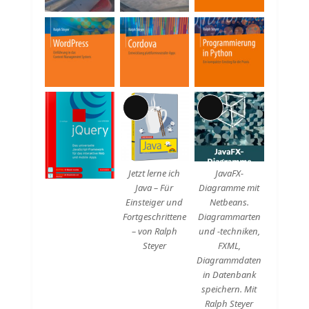
Lange
Lange
Beschreibung
Beschreibung
Jetzt lerne ich
JavaFX-
Java – Für
Diagramme mit
Einsteiger und
Netbeans.
Fortgeschrittene
Diagrammarten
– von Ralph
und -techniken,
Steyer
FXML,
Diagrammdaten
in Datenbank
speichern. Mit
Ralph Steyer