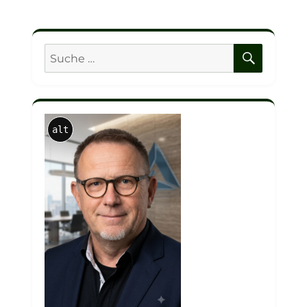
SUCHE
Suche
nach:
alt