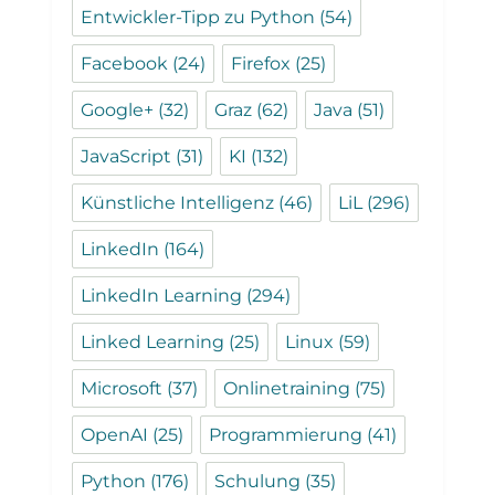
Entwickler-Tipp zu Python
(54)
Facebook
(24)
Firefox
(25)
Google+
(32)
Graz
(62)
Java
(51)
JavaScript
(31)
KI
(132)
Künstliche Intelligenz
(46)
LiL
(296)
LinkedIn
(164)
LinkedIn Learning
(294)
Linked Learning
(25)
Linux
(59)
Microsoft
(37)
Onlinetraining
(75)
OpenAI
(25)
Programmierung
(41)
Python
(176)
Schulung
(35)