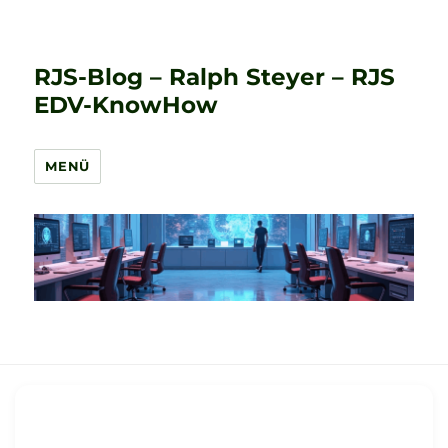
RJS-Blog – Ralph Steyer – RJS
EDV-KnowHow
MENÜ