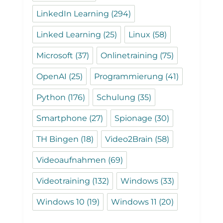
LinkedIn Learning
(294)
Linked Learning
(25)
Linux
(58)
Microsoft
(37)
Onlinetraining
(75)
OpenAI
(25)
Programmierung
(41)
Python
(176)
Schulung
(35)
Smartphone
(27)
Spionage
(30)
TH Bingen
(18)
Video2Brain
(58)
Videoaufnahmen
(69)
Videotraining
(132)
Windows
(33)
Windows 10
(19)
Windows 11
(20)