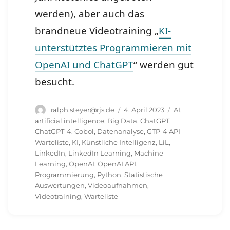
werden), aber auch das
brandneue Videotraining „
KI-
unterstütztes Programmieren mit
OpenAI und ChatGPT
“ werden gut
besucht.
Autor
Veröffentlicht
Schlagwörter
ralph.steyer@rjs.de
4. April 2023
AI
,
am
artificial intelligence
,
Big Data
,
ChatGPT
,
ChatGPT-4
,
Cobol
,
Datenanalyse
,
GTP-4 API
Warteliste
,
KI
,
Künstliche Intelligenz
,
LiL
,
LinkedIn
,
LinkedIn Learning
,
Machine
Learning
,
OpenAI
,
OpenAI API
,
Programmierung
,
Python
,
Statistische
Auswertungen
,
Videoaufnahmen
,
Videotraining
,
Warteliste