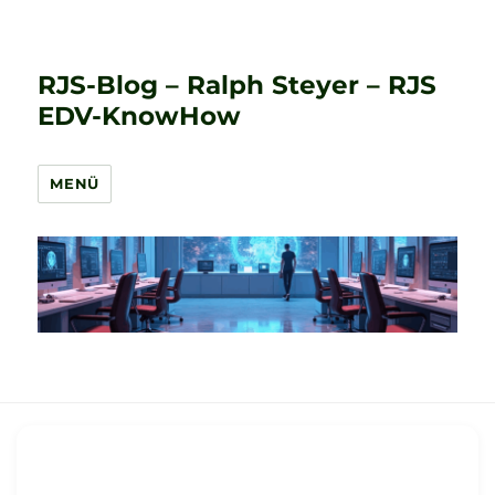
RJS-Blog – Ralph Steyer – RJS
EDV-KnowHow
MENÜ