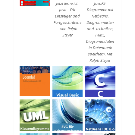
Jetzt lerne ich
JavaFX-
Java – Für
Diagramme mit
Einsteiger und
Netbeans.
Fortgeschrittene
Diagrammarten
– von Ralph
und -techniken,
Steyer
FXML,
Diagrammdaten
in Datenbank
speichern. Mit
Ralph Steyer