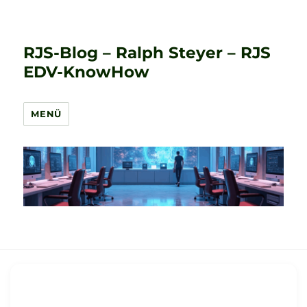
RJS-Blog – Ralph Steyer – RJS
EDV-KnowHow
MENÜ