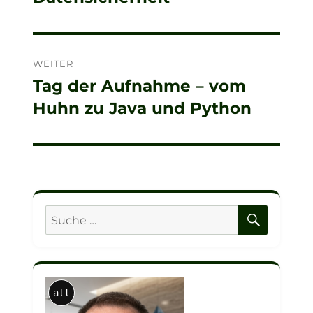
WEITER
Tag der Aufnahme – vom
Nächster
Huhn zu Java und Python
Beitrag:
SUCHE
Suche
nach:
alt