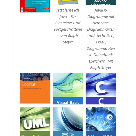
Jetzt lerne ich
JavaFX-
Java – Für
Diagramme mit
Einsteiger und
Netbeans.
Fortgeschrittene
Diagrammarten
– von Ralph
und -techniken,
Steyer
FXML,
Diagrammdaten
in Datenbank
speichern. Mit
Ralph Steyer