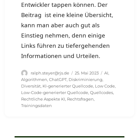
Entwickler tappen können. Der
Beitrag ist eine kleine Übersicht,
kann man aber auch gut als
Einstieg nehmen, denn einige
Links führen zu tiefergehenden
Informationen und Urteilen.
Autor
Veröffentlicht
Schlagwörter
ralph.steyer@rjs.de
25. Mai 2023
AI
,
am
Algorithmen
,
ChatGPT
,
Diskriminierung
,
Diversität
,
KI-generierter Quellcode
,
Low Code
,
Low-Code-generierter Quellcode
,
Quellcodes
,
Rechtliche Aspekte KI
,
Rechtsfragen
,
Trainingsdaten