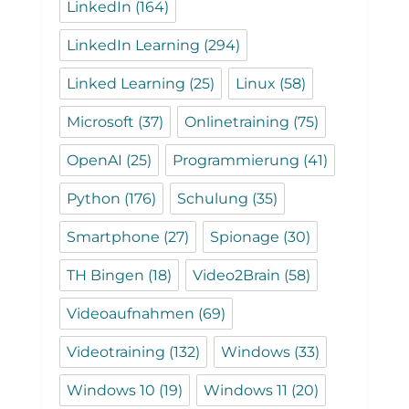
LinkedIn
(164)
LinkedIn Learning
(294)
Linked Learning
(25)
Linux
(58)
Microsoft
(37)
Onlinetraining
(75)
OpenAI
(25)
Programmierung
(41)
Python
(176)
Schulung
(35)
Smartphone
(27)
Spionage
(30)
TH Bingen
(18)
Video2Brain
(58)
Videoaufnahmen
(69)
Videotraining
(132)
Windows
(33)
Windows 10
(19)
Windows 11
(20)