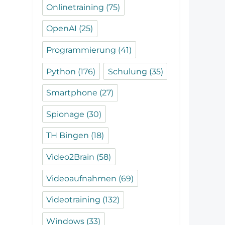
Onlinetraining
(75)
OpenAI
(25)
Programmierung
(41)
Python
(176)
Schulung
(35)
Smartphone
(27)
Spionage
(30)
TH Bingen
(18)
Video2Brain
(58)
Videoaufnahmen
(69)
Videotraining
(132)
Windows
(33)