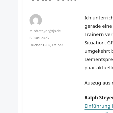
Ich unterric
gerade ein
Autor
ralph.steyer@rjs.de
Trainern ver
Veröffentlicht
6. Juni 2023
Situation. 
am
Schlagwörter
Bücher
,
GFU
,
Trainer
umgekehrt b
Dementsprec
paar aktuel
Auszug aus
Ralph Steye
Einführung 