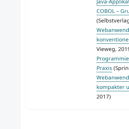
Java-Applika
COBOL – Gru
(Selbstverla
Webanwendun
konventione
Vieweg, 201
Programmier
Praxis
(Sprin
Webanwendu
kompakter u
2017)