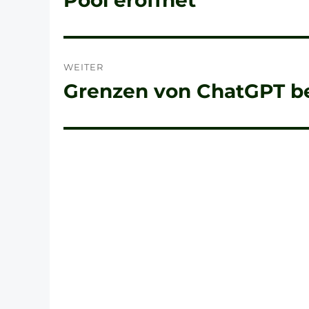
Pool eröffnet
Beitrag:
WEITER
Grenzen von ChatGPT be
Nächster
Beitrag: