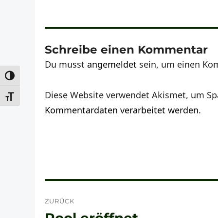
Schreibe einen Kommentar
Du musst
angemeldet
sein, um einen Ko
UMSCHALTEN AUF HOHE KONTRASTE
Diese Website verwendet Akismet, um Sp
SCHRIFT VERGRÖSSERN
Kommentardaten verarbeitet werden.
Beitragsnavigation
ZURÜCK
Vorheriger