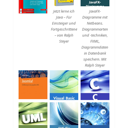
Jetzt lerne ich
JavaFX-
Java – Für
Diagramme mit
Einsteiger und
Netbeans.
Fortgeschrittene
Diagrammarten
– von Ralph
und -techniken,
Steyer
FXML,
Diagrammdaten
in Datenbank
speichern. Mit
Ralph Steyer