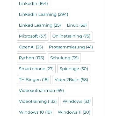
LinkedIn
(164)
LinkedIn Learning
(294)
Linked Learning
(25)
Linux
(59)
Microsoft
(37)
Onlinetraining
(75)
OpenAI
(25)
Programmierung
(41)
Python
(176)
Schulung
(35)
Smartphone
(27)
Spionage
(30)
TH Bingen
(18)
Video2Brain
(58)
Videoaufnahmen
(69)
Videotraining
(132)
Windows
(33)
Windows 10
(19)
Windows 11
(20)