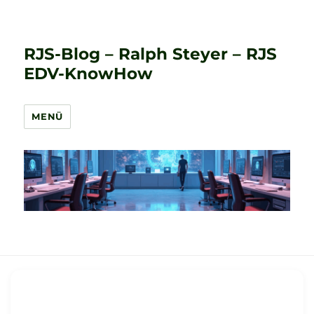
RJS-Blog – Ralph Steyer – RJS
EDV-KnowHow
MENÜ