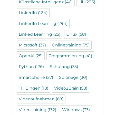
Künstliche Intelligenz
(46)
LiL
(296)
LinkedIn
(164)
LinkedIn Learning
(294)
Linked Learning
(25)
Linux
(58)
Microsoft
(37)
Onlinetraining
(75)
OpenAI
(25)
Programmierung
(41)
Python
(176)
Schulung
(35)
Smartphone
(27)
Spionage
(30)
TH Bingen
(18)
Video2Brain
(58)
Videoaufnahmen
(69)
Videotraining
(132)
Windows
(33)