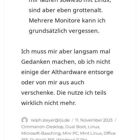
sind aber eben grottenalt.
Mehrere Monitore kann ich
grundsätzlich vergessen.
Ich muss mir aber langsam mal
Gedanken machen, ob ich nicht
einige der Althardware entsorge
oder von mir aus auch
verschenke. Die nutze ich teils
wirklich nicht mehr.
Autor
Veröffentlicht
Schlagwör
ralph.steyer@rjs.de
11. November 2023
am
Cimmanon-Desktop
,
Dual Boot
,
Linux
,
Microsoft-Basching
,
Mini PC
,
Mint Linux
,
Office
365
,
Outlook 365
,
Windows 11 Pro