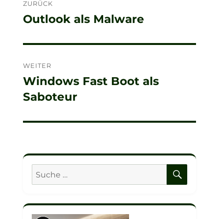
ZURÜCK
Outlook als Malware
Vorheriger
Beitrag:
WEITER
Windows Fast Boot als
Nächster
Saboteur
Beitrag:
SUCHE
Suche
nach: