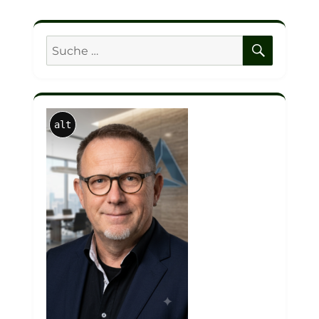
SUCHE
Suche
nach:
alt