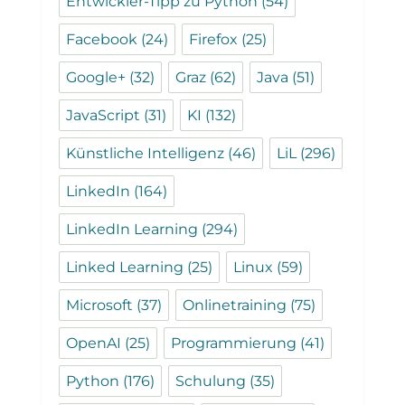
Entwickler-Tipp zu Python
(54)
Facebook
(24)
Firefox
(25)
Google+
(32)
Graz
(62)
Java
(51)
JavaScript
(31)
KI
(132)
Künstliche Intelligenz
(46)
LiL
(296)
LinkedIn
(164)
LinkedIn Learning
(294)
Linked Learning
(25)
Linux
(59)
Microsoft
(37)
Onlinetraining
(75)
OpenAI
(25)
Programmierung
(41)
Python
(176)
Schulung
(35)