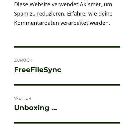
Diese Website verwendet Akismet, um
Spam zu reduzieren.
Erfahre, wie deine
Kommentardaten verarbeitet werden.
Beitragsnavigation
ZURÜCK
FreeFileSync
Vorheriger
Beitrag:
WEITER
Unboxing …
Nächster
Beitrag: