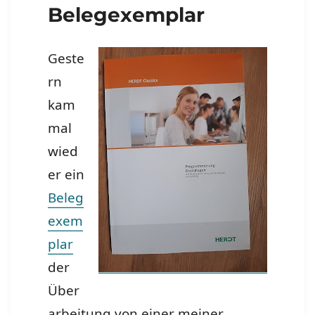
Belegexemplar
Geste
rn
kam
mal
wied
er ein
Beleg
exem
plar
der
Über
arbeitung von einer meiner