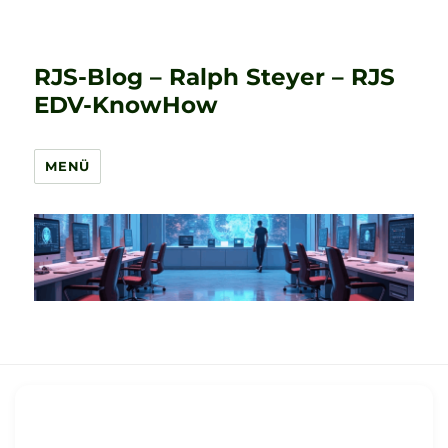
RJS-Blog – Ralph Steyer – RJS
EDV-KnowHow
MENÜ