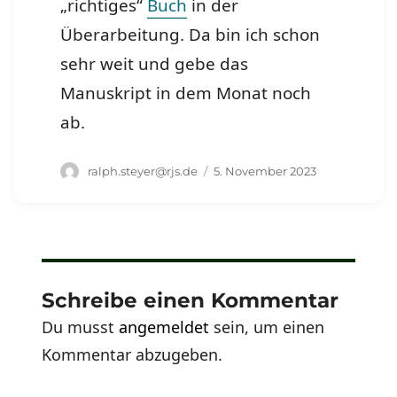
„richtiges“
Buch
in der
Überarbeitung. Da bin ich schon
sehr weit und gebe das
Manuskript in dem Monat noch
ab.
Autor
Veröffentlicht
ralph.steyer@rjs.de
5. November 2023
am
Schreibe einen Kommentar
Du musst
angemeldet
sein, um einen
Kommentar abzugeben.