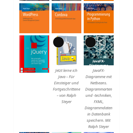
Lange
Lange
Beschreibung
Beschreibung
Jetzt lerne ich
JavaFX-
Java – Für
Diagramme mit
Einsteiger und
Netbeans.
Fortgeschrittene
Diagrammarten
– von Ralph
und -techniken,
Steyer
FXML,
Diagrammdaten
in Datenbank
speichern. Mit
Ralph Steyer