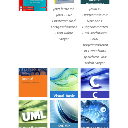
Jetzt lerne ich
JavaFX-
Java – Für
Diagramme mit
Einsteiger und
Netbeans.
Fortgeschrittene
Diagrammarten
– von Ralph
und -techniken,
Steyer
FXML,
Diagrammdaten
in Datenbank
speichern. Mit
Ralph Steyer