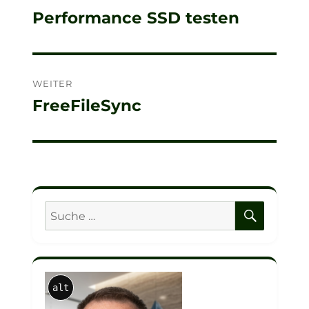
Performance SSD testen
Vorheriger
Beitrag:
WEITER
FreeFileSync
Nächster
Beitrag:
SUCHE
Suche
nach:
alt