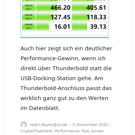
Auch hier zeigt sich ein deutlicher
Performance-Gewinn, wenn ich
direkt über Thunderbold statt die
USB-Docking-Station gehe. Am
Thunderbold-Anschluss passt das
wirklich ganz gut zu den Werten
im Datenblatt.
Autor
Veröffentlicht
Schlagwört
ralph.steyer@rjs.de
3. November 2023
am
CrystalDiskMark
,
Performance-Test
,
winsat