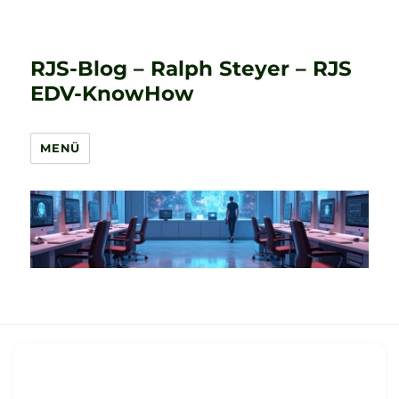
RJS-Blog – Ralph Steyer – RJS
EDV-KnowHow
MENÜ