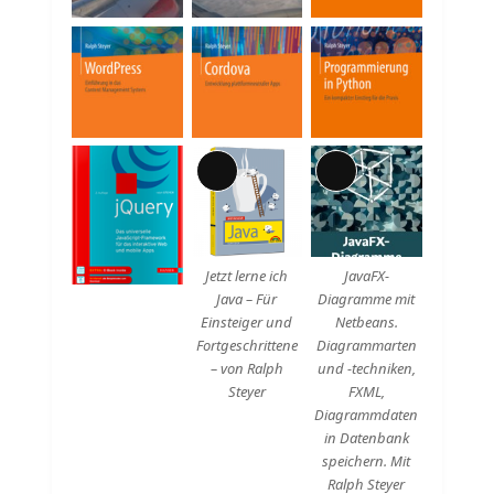
Lange
Lange
Beschreibung
Beschreibung
Jetzt lerne ich
JavaFX-
Java – Für
Diagramme mit
Einsteiger und
Netbeans.
Fortgeschrittene
Diagrammarten
– von Ralph
und -techniken,
Steyer
FXML,
Diagrammdaten
in Datenbank
speichern. Mit
Ralph Steyer