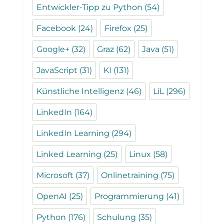
Entwickler-Tipp zu Python
(54)
Facebook
(24)
Firefox
(25)
Google+
(32)
Graz
(62)
Java
(51)
JavaScript
(31)
KI
(131)
Künstliche Intelligenz
(46)
LiL
(296)
LinkedIn
(164)
LinkedIn Learning
(294)
Linked Learning
(25)
Linux
(58)
Microsoft
(37)
Onlinetraining
(75)
OpenAI
(25)
Programmierung
(41)
Python
(176)
Schulung
(35)