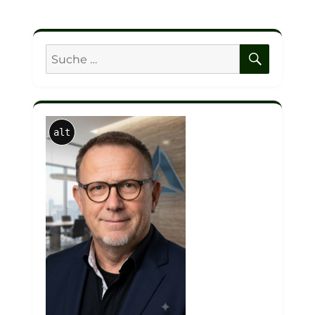
SUCHE
Suche
nach:
alt