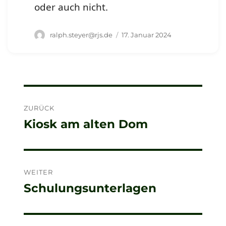
oder auch nicht.
Autor
Veröffentlicht
ralph.steyer@rjs.de
17. Januar 2024
am
Beitragsnavigation
ZURÜCK
Kiosk am alten Dom
Vorheriger
Beitrag:
WEITER
Schulungsunterlagen
Nächster
Beitrag: