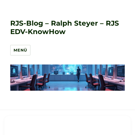
RJS-Blog – Ralph Steyer – RJS
EDV-KnowHow
MENÜ