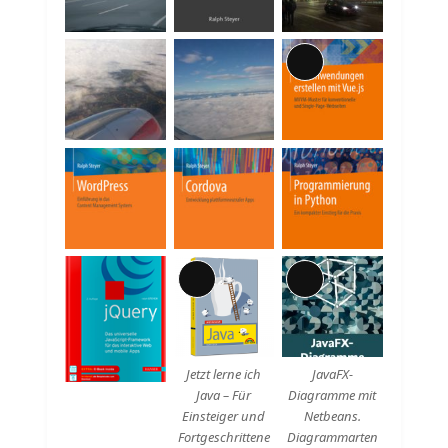
Lange
Beschreibung
Lange
Lange
Beschreibung
Beschreibung
Jetzt lerne ich
JavaFX-
Java – Für
Diagramme mit
Einsteiger und
Netbeans.
Fortgeschrittene
Diagrammarten