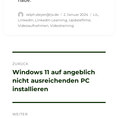
habe.
Autor
Veröffentlicht
Schlagwörter
ralph.steyer@rjs.de
2. Januar 2024
LiL
,
am
LinkedIn
,
LinkedIn Learning
,
Updatefilme
,
Videoaufnahmen
,
Videotraining
Beitragsnavigation
ZURÜCK
Windows 11 auf angeblich
Vorheriger
nicht ausreichenden PC
Beitrag:
installieren
WEITER