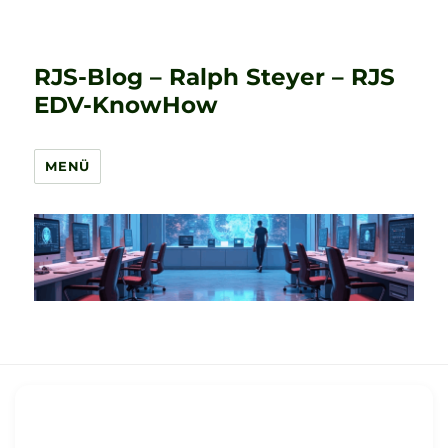
RJS-Blog – Ralph Steyer – RJS
EDV-KnowHow
MENÜ