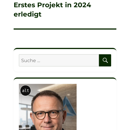
Erstes Projekt in 2024
Nächster
erledigt
Beitrag:
SUCHE
Suche
nach:
alt