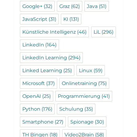
Google+
(32)
Graz
(62)
Java
(51)
JavaScript
(31)
KI
(131)
Künstliche Intelligenz
(46)
LiL
(296)
LinkedIn
(164)
LinkedIn Learning
(294)
Linked Learning
(25)
Linux
(59)
Microsoft
(37)
Onlinetraining
(75)
OpenAI
(25)
Programmierung
(41)
Python
(176)
Schulung
(35)
Smartphone
(27)
Spionage
(30)
TH Bingen
(18)
Video2Brain
(58)