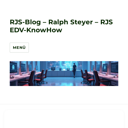
RJS-Blog – Ralph Steyer – RJS
EDV-KnowHow
MENÜ