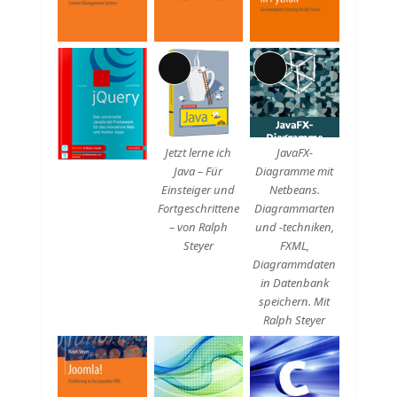
Lange
Lange
Beschreibung
Beschreibung
Jetzt lerne ich
JavaFX-
Java – Für
Diagramme mit
Einsteiger und
Netbeans.
Fortgeschrittene
Diagrammarten
– von Ralph
und -techniken,
Steyer
FXML,
Diagrammdaten
in Datenbank
speichern. Mit
Ralph Steyer