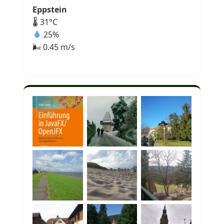
Eppstein
🌡 31°C
25%
🌬 0.45 m/s