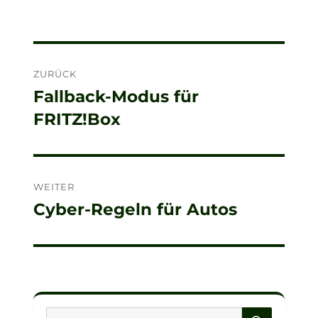
Beitragsnavigation
ZURÜCK
Fallback-Modus für
Vorheriger
FRITZ!Box
Beitrag:
WEITER
Cyber-Regeln für Autos
Nächster
Beitrag:
SUCHE
Suche