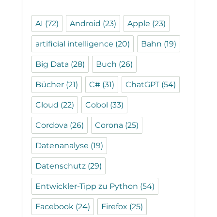
AI
(72)
Android
(23)
Apple
(23)
artificial intelligence
(20)
Bahn
(19)
Big Data
(28)
Buch
(26)
Bücher
(21)
C#
(31)
ChatGPT
(54)
Cloud
(22)
Cobol
(33)
Cordova
(26)
Corona
(25)
Datenanalyse
(19)
Datenschutz
(29)
Entwickler-Tipp zu Python
(54)
Facebook
(24)
Firefox
(25)