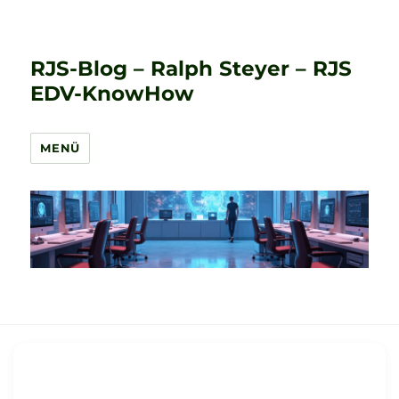
RJS-Blog – Ralph Steyer – RJS
EDV-KnowHow
MENÜ