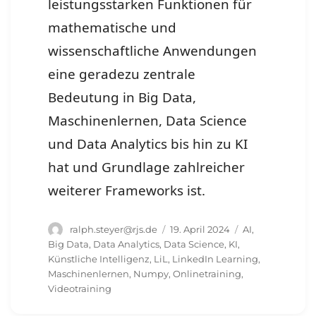
leistungsstarken Funktionen für
mathematische und
wissenschaftliche Anwendungen
eine geradezu zentrale
Bedeutung in Big Data,
Maschinenlernen, Data Science
und Data Analytics bis hin zu KI
hat und Grundlage zahlreicher
weiterer Frameworks ist.
Autor
Veröffentlicht
Schlagwörter
ralph.steyer@rjs.de
19. April 2024
AI
,
am
Big Data
,
Data Analytics
,
Data Science
,
KI
,
Künstliche Intelligenz
,
LiL
,
LinkedIn Learning
,
Maschinenlernen
,
Numpy
,
Onlinetraining
,
Videotraining