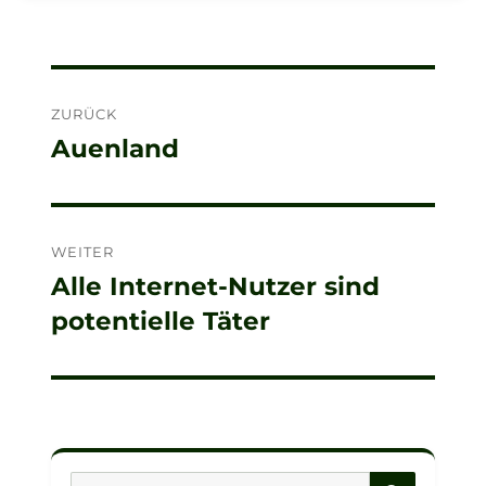
Beitragsnavigation
ZURÜCK
Auenland
Vorheriger
Beitrag:
WEITER
Alle Internet-Nutzer sind
Nächster
potentielle Täter
Beitrag:
SUCHE
Suche