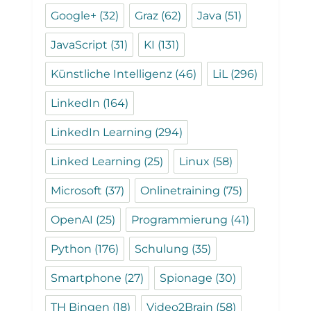
Google+
(32)
Graz
(62)
Java
(51)
JavaScript
(31)
KI
(131)
Künstliche Intelligenz
(46)
LiL
(296)
LinkedIn
(164)
LinkedIn Learning
(294)
Linked Learning
(25)
Linux
(58)
Microsoft
(37)
Onlinetraining
(75)
OpenAI
(25)
Programmierung
(41)
Python
(176)
Schulung
(35)
Smartphone
(27)
Spionage
(30)
TH Bingen
(18)
Video2Brain
(58)