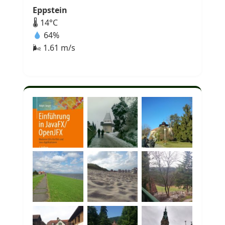
Eppstein
🌡 14°C
64%
🌬 1.61 m/s