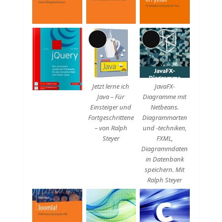
Lange
Lange
Beschreibung
Beschreibung
Jetzt lerne ich
JavaFX-
Java – Für
Diagramme mit
Einsteiger und
Netbeans.
Fortgeschrittene
Diagrammarten
– von Ralph
und -techniken,
Steyer
FXML,
Diagrammdaten
in Datenbank
speichern. Mit
Ralph Steyer