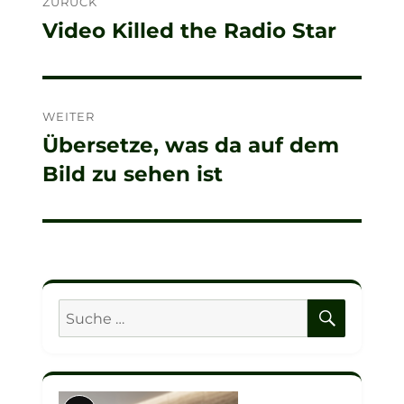
ZURÜCK
Video Killed the Radio Star
Vorheriger
Beitrag:
WEITER
Übersetze, was da auf dem
Nächster
Bild zu sehen ist
Beitrag:
SUCHE
Suche
nach: