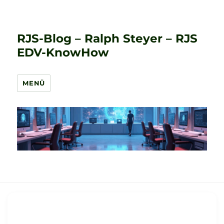
RJS-Blog – Ralph Steyer – RJS
EDV-KnowHow
MENÜ