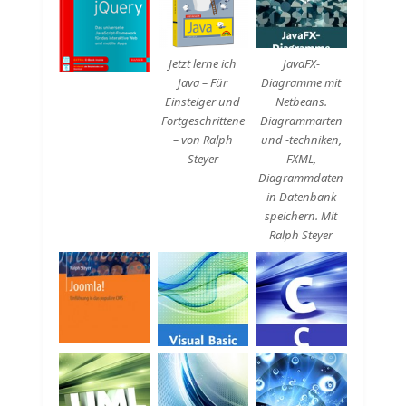
Beschreibung
Beschreibung
Jetzt lerne ich
JavaFX-
Java – Für
Diagramme mit
Einsteiger und
Netbeans.
Fortgeschrittene
Diagrammarten
– von Ralph
und -techniken,
Steyer
FXML,
Diagrammdaten
in Datenbank
speichern. Mit
Ralph Steyer