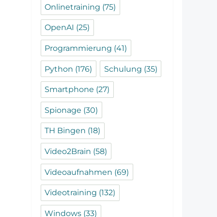
Onlinetraining
(75)
OpenAI
(25)
Programmierung
(41)
Python
(176)
Schulung
(35)
Smartphone
(27)
Spionage
(30)
TH Bingen
(18)
Video2Brain
(58)
Videoaufnahmen
(69)
Videotraining
(132)
Windows
(33)