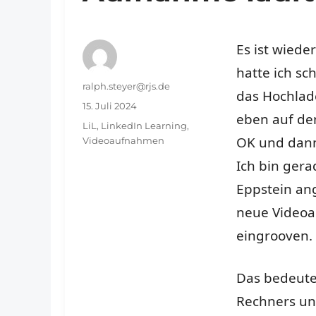
Es ist wiede
hatte ich s
Autor
ralph.steyer@rjs.de
das Hochlade
Veröffentlicht
15. Juli 2024
eben auf de
am
Schlagwörter
LiL
,
LinkedIn Learning
,
OK und dann 
Videoaufnahmen
Ich bin ger
Eppstein an
neue Video
eingrooven.
Das bedeute
Rechners un