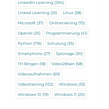
LinkedIn Learning
(294)
Linked Learning
(25)
Linux
(58)
Microsoft
(37)
Onlinetraining
(75)
OpenAI
(25)
Programmierung
(41)
Python
(176)
Schulung
(35)
Smartphone
(27)
Spionage
(30)
TH Bingen
(18)
Video2Brain
(58)
Videoaufnahmen
(69)
Videotraining
(132)
Windows
(33)
Windows 10
(19)
Windows 11
(20)