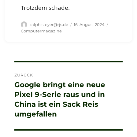
Trotzdem schade.
Autor
Veröffentlicht
Schlagwörter
ralph.steyer@rjs.de
16. August 2024
am
Computermagazine
Beitragsnavigation
ZURÜCK
Google bringt eine neue
Vorheriger
Pixel 9-Serie raus und in
Beitrag:
China ist ein Sack Reis
umgefallen