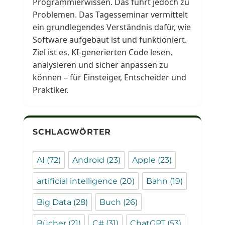
Programmierwissen. Das führt jedoch zu
Problemen. Das Tagesseminar vermittelt
ein grundlegendes Verständnis dafür, wie
Software aufgebaut ist und funktioniert.
Ziel ist es, KI-generierten Code lesen,
analysieren und sicher anpassen zu
können – für Einsteiger, Entscheider und
Praktiker.
SCHLAGWÖRTER
AI
(72)
Android
(23)
Apple
(23)
artificial intelligence
(20)
Bahn
(19)
Big Data
(28)
Buch
(26)
Bücher
(21)
C#
(31)
ChatGPT
(53)