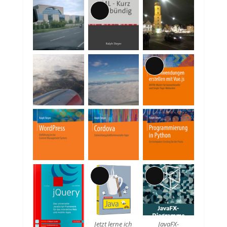
Lange
Beschreibung
Lange
Beschreibung
Lange
Lange
Beschreibung
Beschreibung
Jetzt lerne ich
JavaFX-