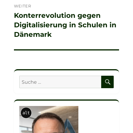
WEITER
Konterrevolution gegen
Nächster
Digitalisierung in Schulen in
Beitrag:
Dänemark
SUCHE
Suche
nach:
alt