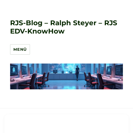
RJS-Blog – Ralph Steyer – RJS
EDV-KnowHow
MENÜ