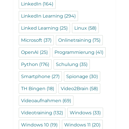
LinkedIn
(164)
LinkedIn Learning
(294)
Linked Learning
(25)
Linux
(58)
Microsoft
(37)
Onlinetraining
(75)
OpenAI
(25)
Programmierung
(41)
Python
(176)
Schulung
(35)
Smartphone
(27)
Spionage
(30)
TH Bingen
(18)
Video2Brain
(58)
Videoaufnahmen
(69)
Videotraining
(132)
Windows
(33)
Windows 10
(19)
Windows 11
(20)