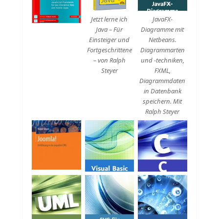
Jetzt lerne ich
JavaFX-
Java – Für
Diagramme mit
Einsteiger und
Netbeans.
Fortgeschrittene
Diagrammarten
– von Ralph
und -techniken,
Steyer
FXML,
Diagrammdaten
in Datenbank
speichern. Mit
Ralph Steyer