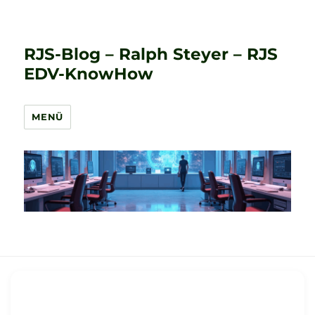
RJS-Blog – Ralph Steyer – RJS
EDV-KnowHow
MENÜ