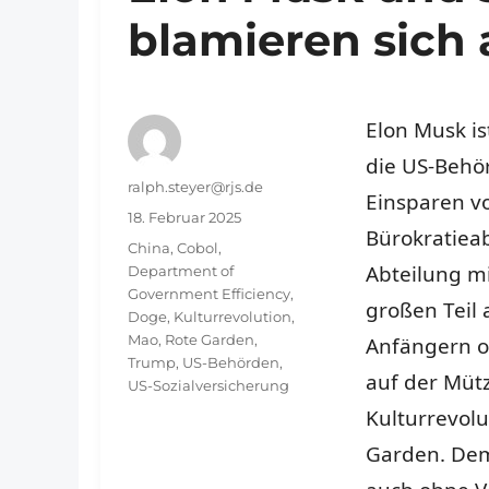
blamieren sich 
Elon Musk i
die US-Behö
Autor
ralph.steyer@rjs.de
Einsparen v
Veröffentlicht
18. Februar 2025
Bürokratieab
am
Schlagwörter
China
,
Cobol
,
Abteilung m
Department of
Government Efficiency
,
großen Teil
Doge
,
Kulturrevolution
,
Mao
,
Rote Garden
,
Anfängern o
Trump
,
US-Behörden
,
auf der Mütz
US-Sozialversicherung
Kulturrevolu
Garden. Dem