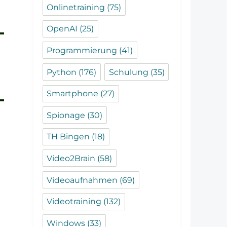
Onlinetraining
(75)
OpenAI
(25)
Programmierung
(41)
Python
(176)
Schulung
(35)
Smartphone
(27)
Spionage
(30)
TH Bingen
(18)
Video2Brain
(58)
Videoaufnahmen
(69)
Videotraining
(132)
Windows
(33)