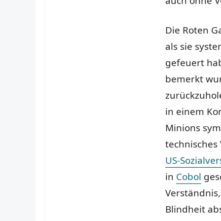
auch ohne V
Die Roten G
als sie syst
gefeuert hab
bemerkt wur
zurückzuhole
in einem Kom
Minions sym
technisches 
US-Sozialve
in
Cobol
gesc
Verständnis,
Blindheit ab