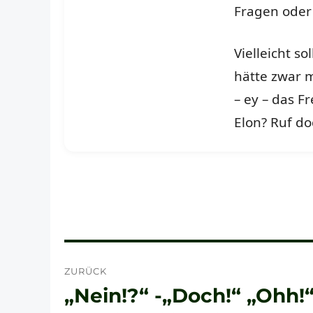
Fragen ode
Vielleicht so
hätte zwar 
– ey – das F
Elon? Ruf do
Beitragsnavigation
ZURÜCK
„Nein!?“ -„Doch!“ „Ohh!“ 
Vorheriger