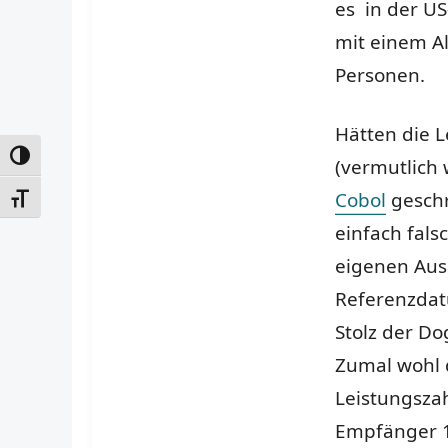
es in der U
mit einem Al
Personen.
Hätten die L
UMSCHALTEN AUF HOHE KONTRASTE
(vermutlich 
Cobol
geschr
SCHRIFT VERGRÖSSERN
einfach fal
eigenen Auss
Referenzdat
Stolz der Do
Zumal wohl 
Leistungsza
Empfänger 1