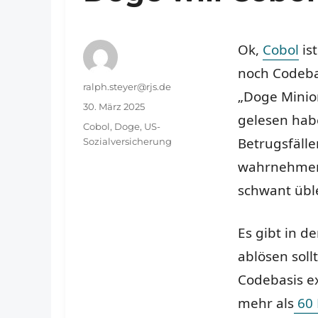
Ok,
Cobol
ist
noch Codebas
Autor
ralph.steyer@rjs.de
„Doge Minio
Veröffentlicht
30. März 2025
gelesen hab
am
Schlagwörter
Cobol
,
Doge
,
US-
Betrugsfäll
Sozialversicherung
wahrnehmen.
schwant übl
Es gibt in 
ablösen soll
Codebasis ex
mehr als
60 