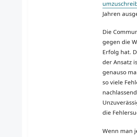
umzuschrei
Jahren ausg
Die Communit
gegen die W
Erfolg hat. 
der Ansatz i
genauso mach
so viele Fe
nachlassend
Unzuverässi
die Fehlersu
Wenn man je