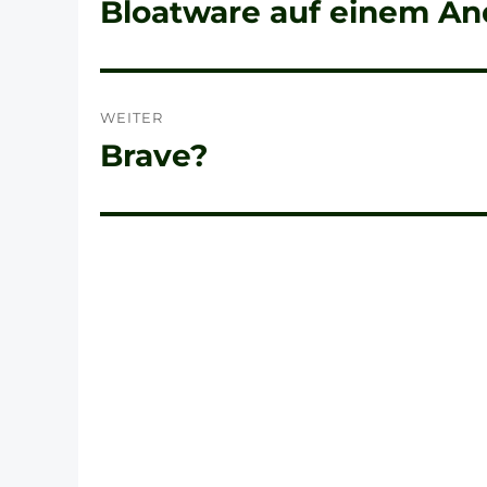
Bloatware auf einem A
Vorheriger
Beitrag:
WEITER
Brave?
Nächster
Beitrag: