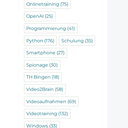
Onlinetraining
(75)
OpenAI
(25)
Programmierung
(41)
Python
(176)
Schulung
(35)
Smartphone
(27)
Spionage
(30)
TH Bingen
(18)
Video2Brain
(58)
Videoaufnahmen
(69)
Videotraining
(132)
Windows
(33)