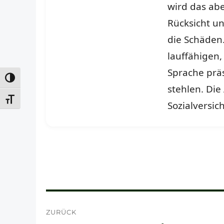
wird das abe
Rücksicht u
die Schäden
lauffähigen,
Sprache prä
UMSCHALTEN AUF HOHE KONTRASTE
stehlen. Die
SCHRIFT VERGRÖSSERN
Sozialversic
Beitragsnavigation
ZURÜCK