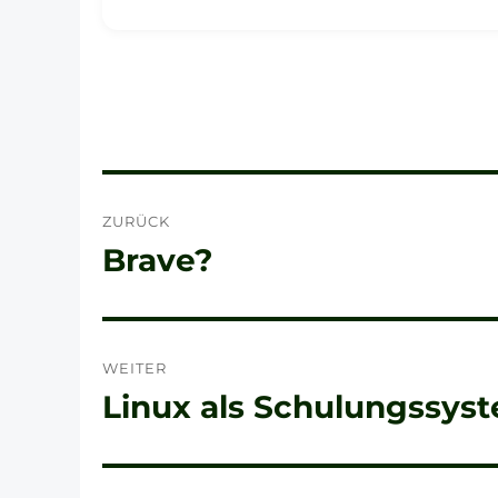
Beitragsnavigation
ZURÜCK
Brave?
Vorheriger
Beitrag:
WEITER
Linux als Schulungssys
Nächster
Beitrag: