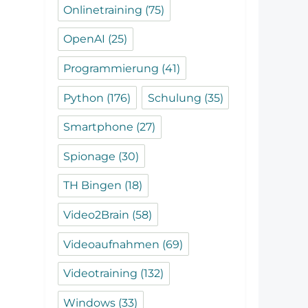
Onlinetraining
(75)
OpenAI
(25)
Programmierung
(41)
Python
(176)
Schulung
(35)
Smartphone
(27)
Spionage
(30)
TH Bingen
(18)
Video2Brain
(58)
Videoaufnahmen
(69)
Videotraining
(132)
Windows
(33)