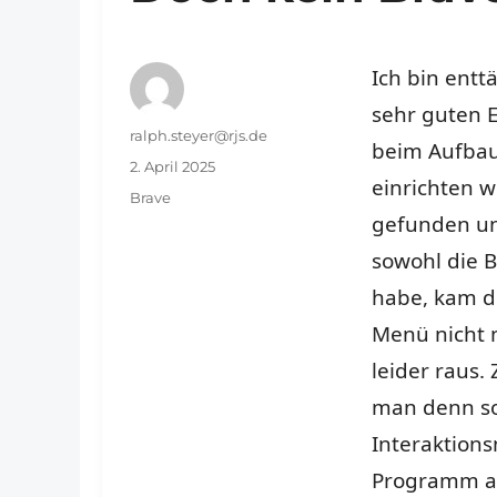
Ich bin entt
sehr guten E
Autor
ralph.steyer@rjs.de
beim Aufbau 
Veröffentlicht
2. April 2025
einrichten w
am
Schlagwörter
Brave
gefunden un
sowohl die B
habe, kam di
Menü nicht m
leider raus.
man denn so
Interaktion
Programm ab