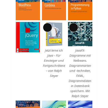
Lange
Lange
Beschreibung
Beschreibung
Jetzt lerne ich
JavaFX-
Java – Für
Diagramme mit
Einsteiger und
Netbeans.
Fortgeschrittene
Diagrammarten
– von Ralph
und -techniken,
Steyer
FXML,
Diagrammdaten
in Datenbank
speichern. Mit
Ralph Steyer