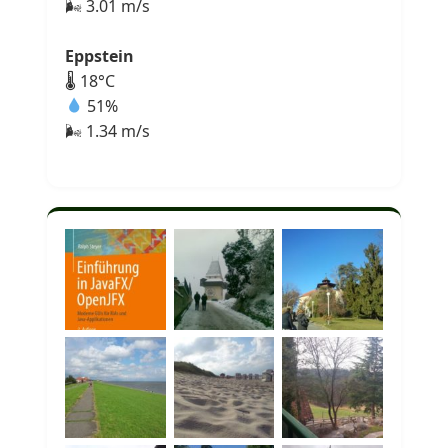
🌬 3.01 m/s
Eppstein
🌡 18°C
51%
🌬 1.34 m/s