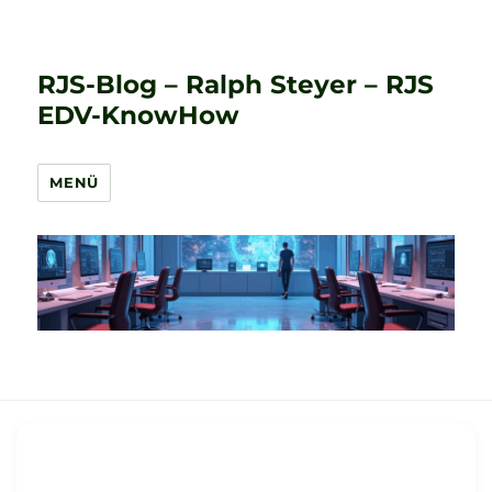
RJS-Blog – Ralph Steyer – RJS
EDV-KnowHow
MENÜ