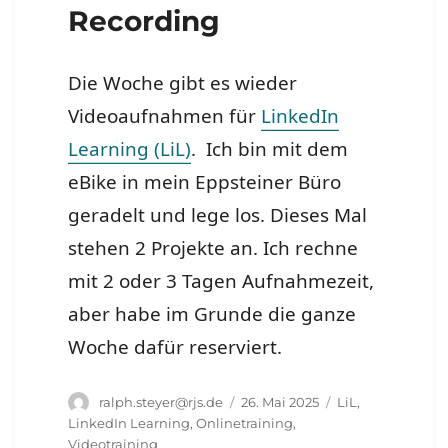
Recording
Die Woche gibt es wieder
Videoaufnahmen für
LinkedIn
Learning (LiL)
. Ich bin mit dem
eBike in mein Eppsteiner Büro
geradelt und lege los. Dieses Mal
stehen 2 Projekte an. Ich rechne
mit 2 oder 3 Tagen Aufnahmezeit,
aber habe im Grunde die ganze
Woche dafür reserviert.
Autor
Veröffentlicht
Schlagwörter
ralph.steyer@rjs.de
26. Mai 2025
LiL
,
am
LinkedIn Learning
,
Onlinetraining
,
Videotraining