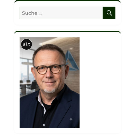
SUCHE
Suche
nach:
alt