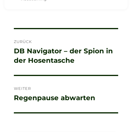
Beitragsnavigation
ZURÜCK
DB Navigator – der Spion in
Vorheriger
der Hosentasche
Beitrag:
WEITER
Regenpause abwarten
Nächster
Beitrag: