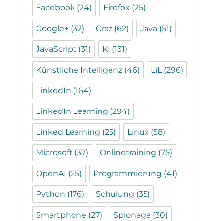
Facebook
(24)
Firefox
(25)
Google+
(32)
Graz
(62)
Java
(51)
JavaScript
(31)
KI
(131)
Künstliche Intelligenz
(46)
LiL
(296)
LinkedIn
(164)
LinkedIn Learning
(294)
Linked Learning
(25)
Linux
(58)
Microsoft
(37)
Onlinetraining
(75)
OpenAI
(25)
Programmierung
(41)
Python
(176)
Schulung
(35)
Smartphone
(27)
Spionage
(30)