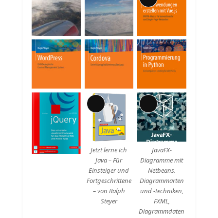
Lange
Beschreibung
Lange
Lange
Beschreibung
Beschreibung
Jetzt lerne ich
JavaFX-
Java – Für
Diagramme mit
Einsteiger und
Netbeans.
Fortgeschrittene
Diagrammarten
– von Ralph
und -techniken,
Steyer
FXML,
Diagrammdaten