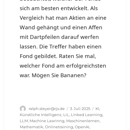
sich am besten entwickelt. Als
Vergleich hat man Aktien an eine
Wand gehängt und einen Affen
mit Dartpfeilen darauf werfen
lassen. Die Treffer haben einen
Fond gebildet. Raten Sie mal,
welcher Fond am erfolgreichsten
war. Mögen Sie Bananen?
Autor
Veröffentlicht
Schlagwörter
ralph.steyer@rjs.de
3. Juli 2025
KI
,
am
Künstliche Intelligenz
,
LiL
,
Linked Learning
,
LLM
,
Machine Learinng
,
Maschinenlernen
,
Mathematik
,
Onlinetraining
,
OpenAI
,