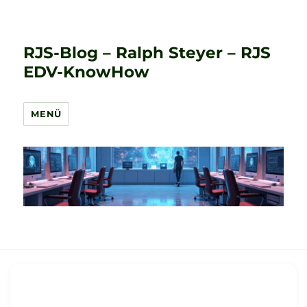
RJS-Blog – Ralph Steyer – RJS
EDV-KnowHow
MENÜ