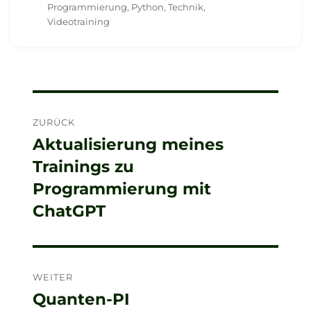
Programmierung
,
Python
,
Technik
,
Videotraining
Beitragsnavigation
ZURÜCK
Aktualisierung meines
Vorheriger
Trainings zu
Beitrag:
Programmierung mit
ChatGPT
WEITER
Quanten-PI
Nächster