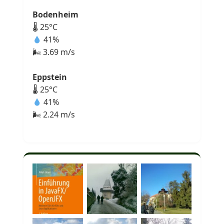
Bodenheim
🌡 25°C
41%
🌬 3.69 m/s
Eppstein
🌡 25°C
41%
🌬 2.24 m/s