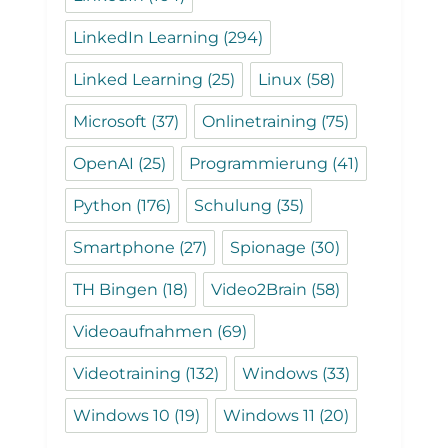
LinkedIn Learning
(294)
Linked Learning
(25)
Linux
(58)
Microsoft
(37)
Onlinetraining
(75)
OpenAI
(25)
Programmierung
(41)
Python
(176)
Schulung
(35)
Smartphone
(27)
Spionage
(30)
TH Bingen
(18)
Video2Brain
(58)
Videoaufnahmen
(69)
Videotraining
(132)
Windows
(33)
Windows 10
(19)
Windows 11
(20)