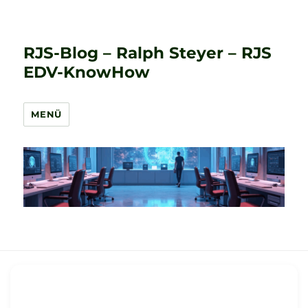
RJS-Blog – Ralph Steyer – RJS
EDV-KnowHow
MENÜ