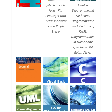
Jetzt lerne ich
JavaFX-
Java – Für
Diagramme mit
Einsteiger und
Netbeans.
Fortgeschrittene
Diagrammarten
– von Ralph
und -techniken,
Steyer
FXML,
Diagrammdaten
in Datenbank
speichern. Mit
Ralph Steyer