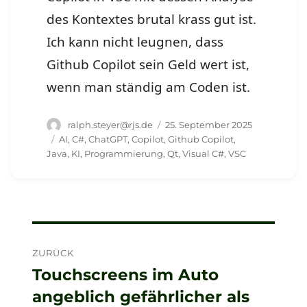
des Kontextes brutal krass gut ist.
Ich kann nicht leugnen, dass
Github Copilot sein Geld wert ist,
wenn man ständig am Coden ist.
Autor
Veröffentlicht
ralph.steyer@rjs.de
25. September 2025
am
Schlagwörter
AI
,
C#
,
ChatGPT
,
Copilot
,
Github Copilot
,
Java
,
KI
,
Programmierung
,
Qt
,
Visual C#
,
VSC
Beitragsnavigation
ZURÜCK
Touchscreens im Auto
Vorheriger
angeblich gefährlicher als
Beitrag: