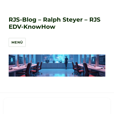
RJS-Blog – Ralph Steyer – RJS
EDV-KnowHow
MENÜ