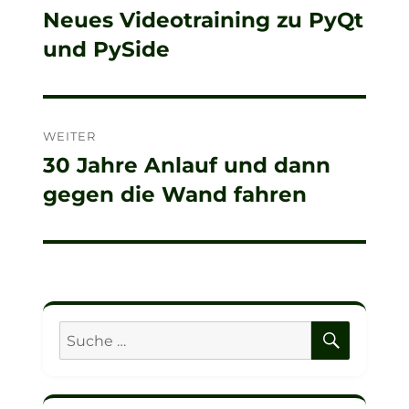
Neues Videotraining zu PyQt
Vorheriger
und PySide
Beitrag:
WEITER
30 Jahre Anlauf und dann
Nächster
gegen die Wand fahren
Beitrag:
SUCHE
Suche
nach: