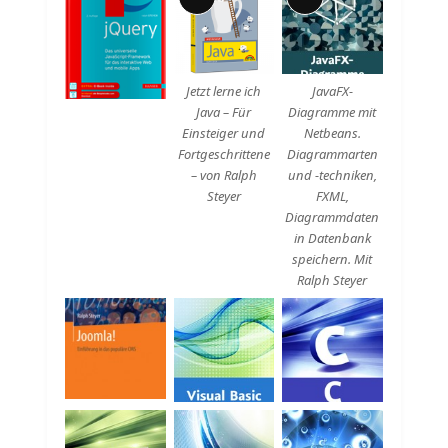
Lange
Lange
Beschreibung
Beschreibung
Jetzt lerne ich
JavaFX-
Java – Für
Diagramme mit
Einsteiger und
Netbeans.
Fortgeschrittene
Diagrammarten
– von Ralph
und -techniken,
Steyer
FXML,
Diagrammdaten
in Datenbank
speichern. Mit
Ralph Steyer