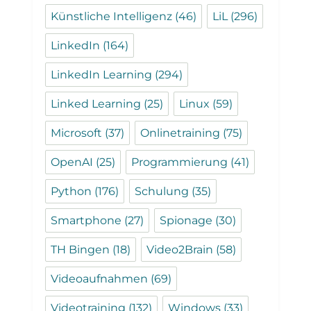
Künstliche Intelligenz
(46)
LiL
(296)
LinkedIn
(164)
LinkedIn Learning
(294)
Linked Learning
(25)
Linux
(59)
Microsoft
(37)
Onlinetraining
(75)
OpenAI
(25)
Programmierung
(41)
Python
(176)
Schulung
(35)
Smartphone
(27)
Spionage
(30)
TH Bingen
(18)
Video2Brain
(58)
Videoaufnahmen
(69)
Videotraining
(132)
Windows
(33)