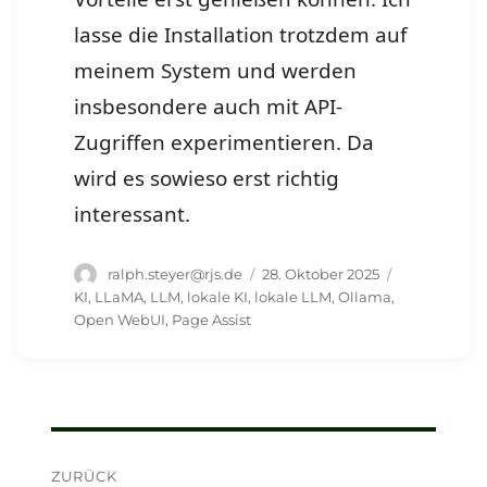
lasse die Installation trotzdem auf
meinem System und werden
insbesondere auch mit API-
Zugriffen experimentieren. Da
wird es sowieso erst richtig
interessant.
Autor
Veröffentlicht
Schlagwörte
ralph.steyer@rjs.de
28. Oktober 2025
am
KI
,
LLaMA
,
LLM
,
lokale KI
,
lokale LLM
,
Ollama
,
Open WebUI
,
Page Assist
Beitragsnavigation
ZURÜCK