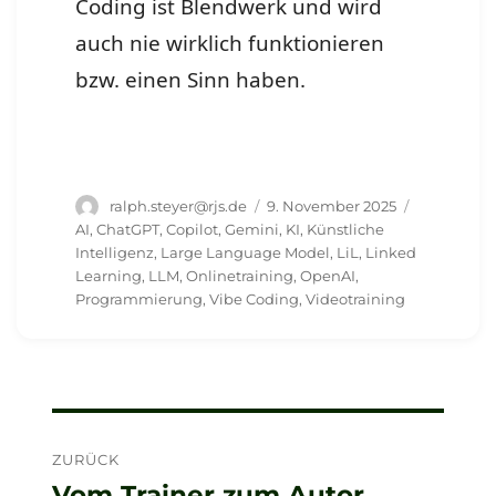
Coding ist Blendwerk und wird
auch nie wirklich funktionieren
bzw. einen Sinn haben.
Autor
Veröffentlicht
Schlagwört
ralph.steyer@rjs.de
9. November 2025
am
AI
,
ChatGPT
,
Copilot
,
Gemini
,
KI
,
Künstliche
Intelligenz
,
Large Language Model
,
LiL
,
Linked
Learning
,
LLM
,
Onlinetraining
,
OpenAI
,
Programmierung
,
Vibe Coding
,
Videotraining
Beitragsnavigation
ZURÜCK
Vom Trainer zum Autor
Vorheriger