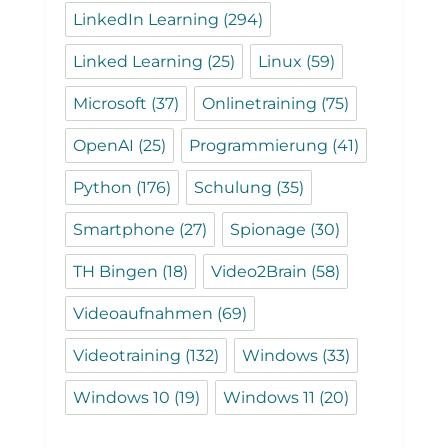
LinkedIn Learning
(294)
Linked Learning
(25)
Linux
(59)
Microsoft
(37)
Onlinetraining
(75)
OpenAI
(25)
Programmierung
(41)
Python
(176)
Schulung
(35)
Smartphone
(27)
Spionage
(30)
TH Bingen
(18)
Video2Brain
(58)
Videoaufnahmen
(69)
Videotraining
(132)
Windows
(33)
Windows 10
(19)
Windows 11
(20)