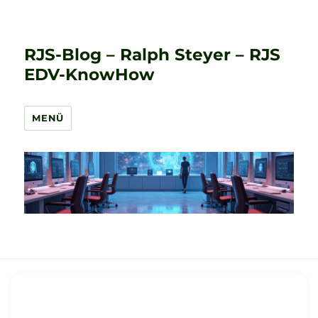
RJS-Blog – Ralph Steyer – RJS
EDV-KnowHow
MENÜ