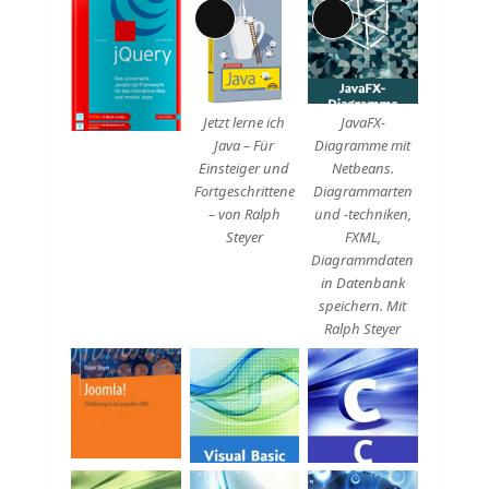
Lange
Lange
Beschreibung
Beschreibung
Jetzt lerne ich
JavaFX-
Java – Für
Diagramme mit
Einsteiger und
Netbeans.
Fortgeschrittene
Diagrammarten
– von Ralph
und -techniken,
Steyer
FXML,
Diagrammdaten
in Datenbank
speichern. Mit
Ralph Steyer