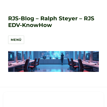
RJS-Blog – Ralph Steyer – RJS
EDV-KnowHow
MENÜ