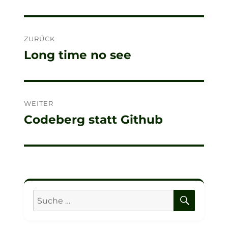
Beitragsnavigation
ZURÜCK
Long time no see
Vorheriger
Beitrag:
WEITER
Codeberg statt Github
Nächster
Beitrag:
SUCHE
Suche
nach: