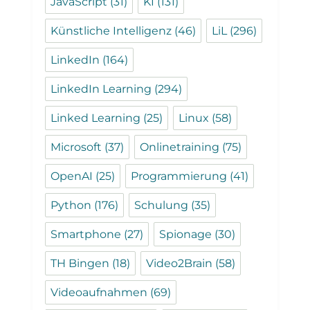
JavaScript
(31)
KI
(131)
Künstliche Intelligenz
(46)
LiL
(296)
LinkedIn
(164)
LinkedIn Learning
(294)
Linked Learning
(25)
Linux
(58)
Microsoft
(37)
Onlinetraining
(75)
OpenAI
(25)
Programmierung
(41)
Python
(176)
Schulung
(35)
Smartphone
(27)
Spionage
(30)
TH Bingen
(18)
Video2Brain
(58)
Videoaufnahmen
(69)