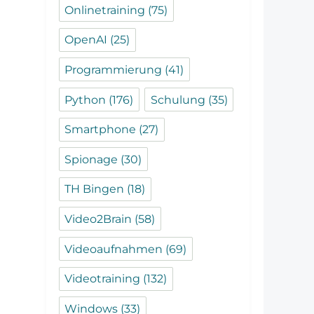
Onlinetraining
(75)
OpenAI
(25)
Programmierung
(41)
Python
(176)
Schulung
(35)
Smartphone
(27)
Spionage
(30)
TH Bingen
(18)
Video2Brain
(58)
Videoaufnahmen
(69)
Videotraining
(132)
Windows
(33)