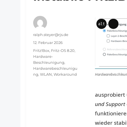
alt
Lange
Beschr
Autor
ralph.steyer@rjs.de
Veröffentlicht
12. Februar 2026
am
Schlagwörter
Fritz!Box
,
Fritz-OS 8.20
,
Hardware-
Beschleunigung
,
Hardwarebeschleunigu
Hardwarebeschleun
ng
,
WLAN
,
Workaround
ausprobiert
und Support 
funktioniere
wieder stabi