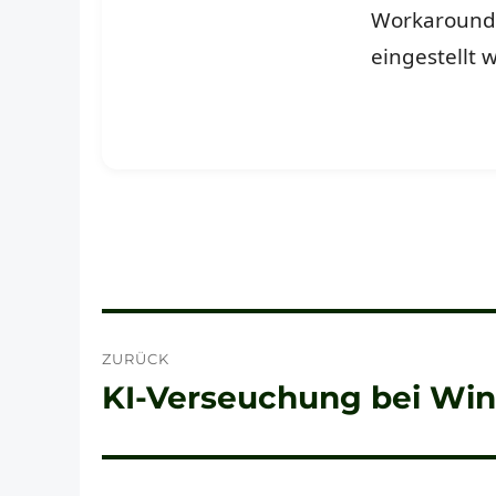
Workaround 
eingestellt
Beitragsnavigation
ZURÜCK
KI-Verseuchung bei Win
Vorheriger
Beitrag: