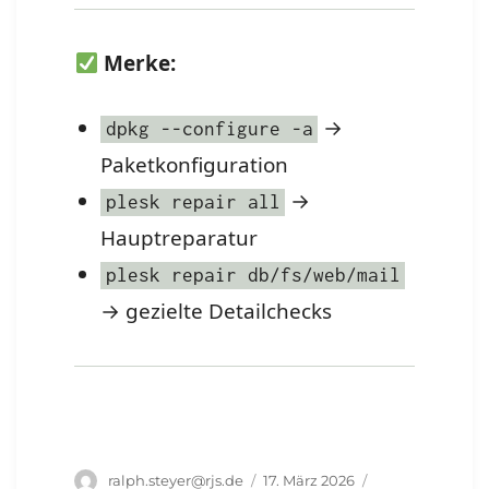
Merke:
→
dpkg --configure -a
Paketkonfiguration
→
plesk repair all
Hauptreparatur
plesk repair db/fs/web/mail
→ gezielte Detailchecks
Autor
Veröffentlicht
Schlagwörter
ralph.steyer@rjs.de
17. März 2026