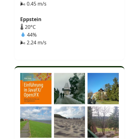
🌬 0.45 m/s
Eppstein
🌡 20°C
44%
🌬 2.24 m/s