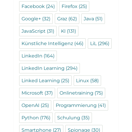
Facebook
(24)
Firefox
(25)
Google+
(32)
Graz
(62)
Java
(51)
JavaScript
(31)
KI
(131)
Künstliche Intelligenz
(46)
LiL
(296)
LinkedIn
(164)
LinkedIn Learning
(294)
Linked Learning
(25)
Linux
(58)
Microsoft
(37)
Onlinetraining
(75)
OpenAI
(25)
Programmierung
(41)
Python
(176)
Schulung
(35)
Smartphone
(27)
Spionage
(30)