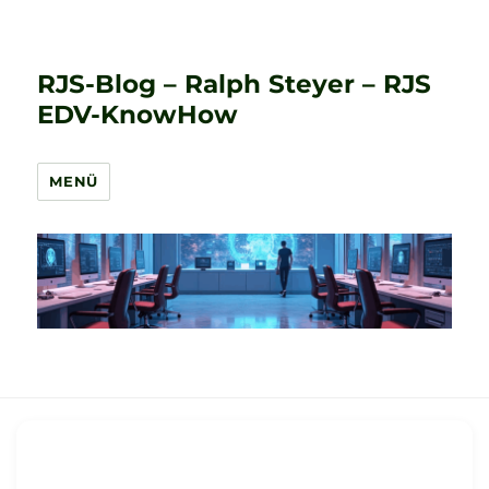
RJS-Blog – Ralph Steyer – RJS
EDV-KnowHow
MENÜ