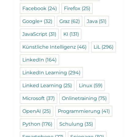
Facebook
(24)
Firefox
(25)
Google+
(32)
Graz
(62)
Java
(51)
JavaScript
(31)
KI
(131)
Künstliche Intelligenz
(46)
LiL
(296)
LinkedIn
(164)
LinkedIn Learning
(294)
Linked Learning
(25)
Linux
(59)
Microsoft
(37)
Onlinetraining
(75)
OpenAI
(25)
Programmierung
(41)
Python
(176)
Schulung
(35)
Smartphone
(27)
Spionage
(30)