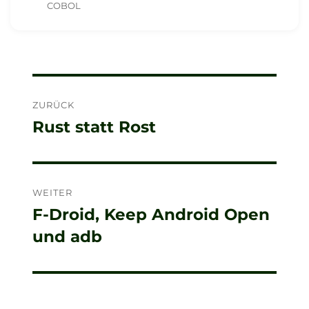
COBOL
Beitragsnavigation
ZURÜCK
Rust statt Rost
Vorheriger
Beitrag:
WEITER
F-Droid, Keep Android Open
Nächster
und adb
Beitrag: