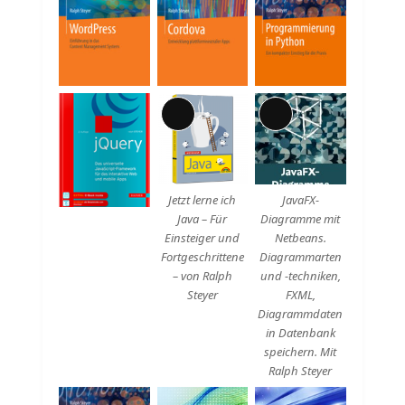
Lange
Lange
Beschreibung
Beschreibung
Jetzt lerne ich
JavaFX-
Java – Für
Diagramme mit
Einsteiger und
Netbeans.
Fortgeschrittene
Diagrammarten
– von Ralph
und -techniken,
Steyer
FXML,
Diagrammdaten
in Datenbank
speichern. Mit
Ralph Steyer