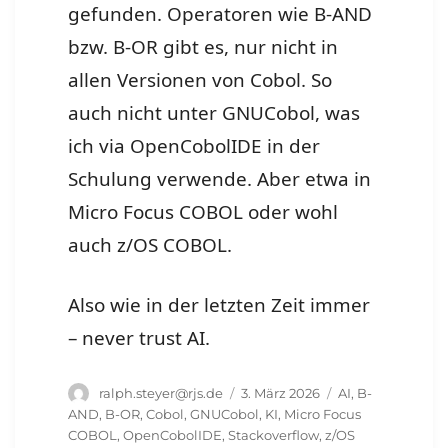
gefunden. Operatoren wie B-AND
bzw. B-OR gibt es, nur nicht in
allen Versionen von Cobol. So
auch nicht unter GNUCobol, was
ich via OpenCobolIDE in der
Schulung verwende. Aber etwa in
Micro Focus COBOL oder wohl
auch z/OS COBOL.
Also wie in der letzten Zeit immer
– never trust AI.
Autor
Veröffentlicht
Schlagwörter
ralph.steyer@rjs.de
3. März 2026
AI
,
B-
am
AND
,
B-OR
,
Cobol
,
GNUCobol
,
KI
,
Micro Focus
COBOL
,
OpenCobolIDE
,
Stackoverflow
,
z/OS