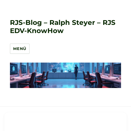
RJS-Blog – Ralph Steyer – RJS
EDV-KnowHow
MENÜ