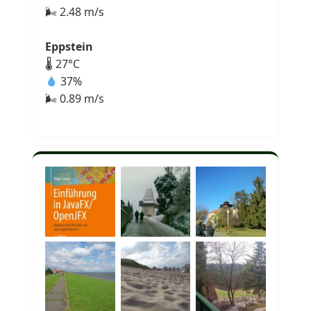
🌬 2.48 m/s
Eppstein
🌡 27°C
37%
🌬 0.89 m/s