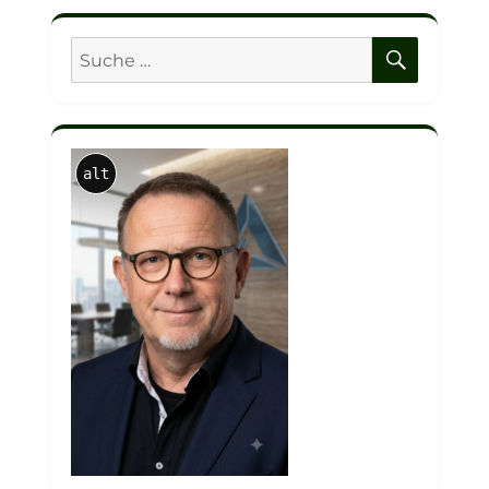
SUCHE
Suche
nach:
alt