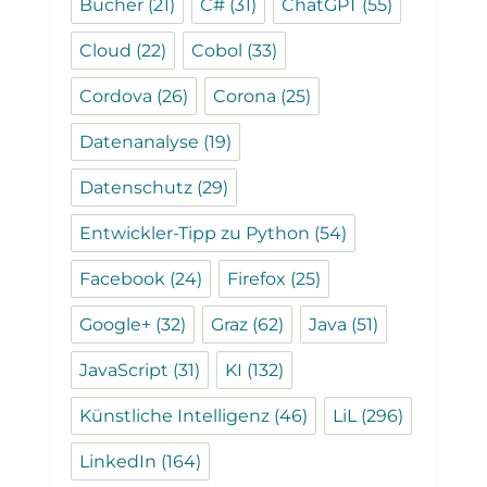
Bücher
(21)
C#
(31)
ChatGPT
(55)
Cloud
(22)
Cobol
(33)
Cordova
(26)
Corona
(25)
Datenanalyse
(19)
Datenschutz
(29)
Entwickler-Tipp zu Python
(54)
Facebook
(24)
Firefox
(25)
Google+
(32)
Graz
(62)
Java
(51)
JavaScript
(31)
KI
(132)
Künstliche Intelligenz
(46)
LiL
(296)
LinkedIn
(164)