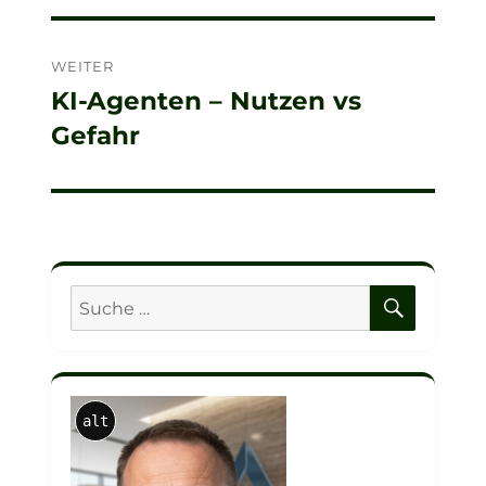
WEITER
KI-Agenten – Nutzen vs
Nächster
Gefahr
Beitrag:
SUCHE
Suche
nach:
alt