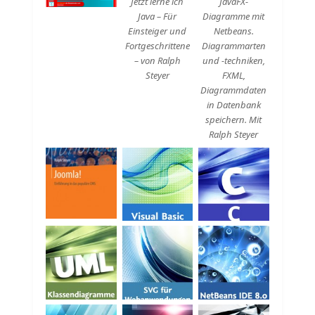
Jetzt lerne ich
JavaFX-
Java – Für
Diagramme mit
Einsteiger und
Netbeans.
Fortgeschrittene
Diagrammarten
– von Ralph
und -techniken,
Steyer
FXML,
Diagrammdaten
in Datenbank
speichern. Mit
Ralph Steyer