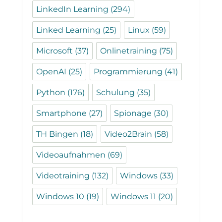
LinkedIn Learning
(294)
Linked Learning
(25)
Linux
(59)
Microsoft
(37)
Onlinetraining
(75)
OpenAI
(25)
Programmierung
(41)
Python
(176)
Schulung
(35)
Smartphone
(27)
Spionage
(30)
TH Bingen
(18)
Video2Brain
(58)
Videoaufnahmen
(69)
Videotraining
(132)
Windows
(33)
Windows 10
(19)
Windows 11
(20)