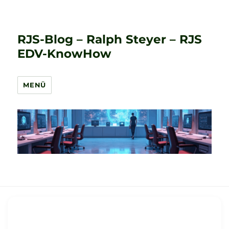
RJS-Blog – Ralph Steyer – RJS
EDV-KnowHow
MENÜ