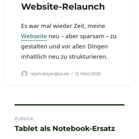
Website-Relaunch
Es war mal wieder Zeit, meine
Webseite
neu – aber sparsam – zu
gestalten und vor allen Dingen
inhaltlich neu zu strukturieren.
Autor
Veröffentlicht
ralph.steyer@rjs.de
13. März 2026
am
Beitragsnavigation
ZURÜCK
Tablet als Notebook-Ersatz
Vorheriger
Beitrag: