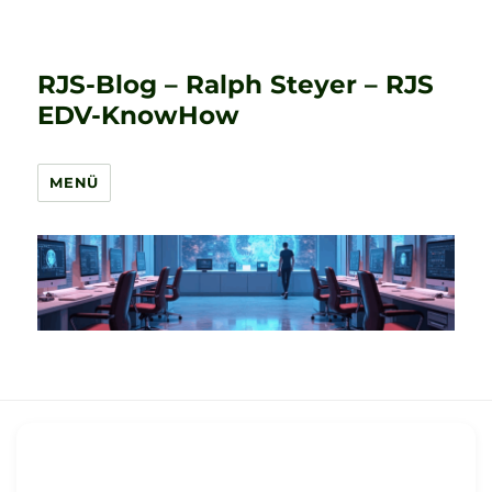
RJS-Blog – Ralph Steyer – RJS
EDV-KnowHow
MENÜ