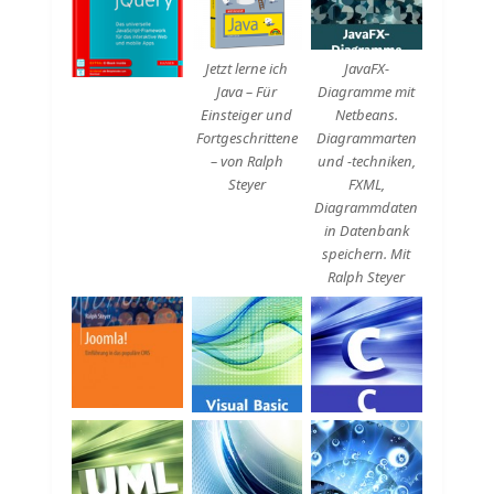
Beschreibung
Beschreibung
Jetzt lerne ich
JavaFX-
Java – Für
Diagramme mit
Einsteiger und
Netbeans.
Fortgeschrittene
Diagrammarten
– von Ralph
und -techniken,
Steyer
FXML,
Diagrammdaten
in Datenbank
speichern. Mit
Ralph Steyer