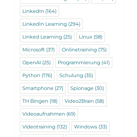
LinkedIn
(164)
LinkedIn Learning
(294)
Linked Learning
(25)
Linux
(58)
Microsoft
(37)
Onlinetraining
(75)
OpenAI
(25)
Programmierung
(41)
Python
(176)
Schulung
(35)
Smartphone
(27)
Spionage
(30)
TH Bingen
(18)
Video2Brain
(58)
Videoaufnahmen
(69)
Videotraining
(132)
Windows
(33)