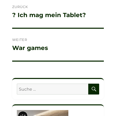
ZURÜCK
? Ich mag mein Tablet?
Vorheriger
Beitrag:
WEITER
War games
Nächster
Beitrag:
SUCHE
Suche
nach: