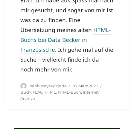
EDIT: Ich habe aus Spass mal nach
mir gesucht, und sogar von mir ist
was da zu finden. Eine
Übersetzung meines alten
HTML-
Buchs bei Data Becker in
Französische
. Ich gehe mal auf die
Suche – vielleicht finde ich da
noch mehr von mir.
Autor
Veröffentlicht
Schlagwörter
ralph.steyer@rjs.de
28. März 2026
am
Buch
,
FLAC
,
HTML
,
HTML-Buch
,
Internet
Archive
Beitragsnavigation