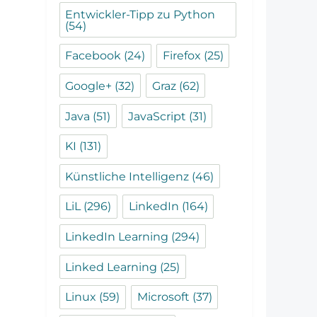
Entwickler-Tipp zu Python
(54)
Facebook
(24)
Firefox
(25)
Google+
(32)
Graz
(62)
Java
(51)
JavaScript
(31)
KI
(131)
Künstliche Intelligenz
(46)
LiL
(296)
LinkedIn
(164)
LinkedIn Learning
(294)
Linked Learning
(25)
Linux
(59)
Microsoft
(37)