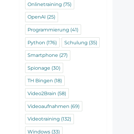
Onlinetraining
(75)
OpenAI
(25)
Programmierung
(41)
Python
(176)
Schulung
(35)
Smartphone
(27)
Spionage
(30)
TH Bingen
(18)
Video2Brain
(58)
Videoaufnahmen
(69)
Videotraining
(132)
Windows
(33)