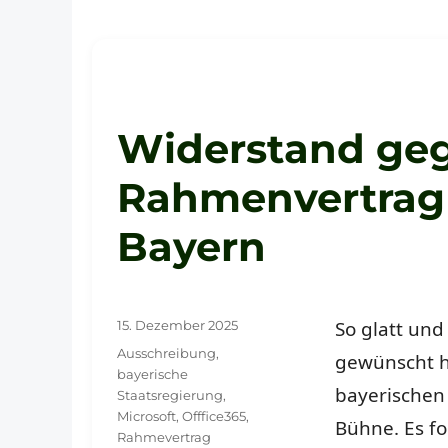
Widerstand ge
Rahmenvertrag 
Bayern
Veröffentlicht
So glatt und
15. Dezember 2025
am
Schlagwörter
Ausschreibung
,
gewünscht h
bayerische
bayerischen 
Staatsregierung
,
Microsoft
,
Offfice365
,
Bühne. Es fo
Rahmevertrag