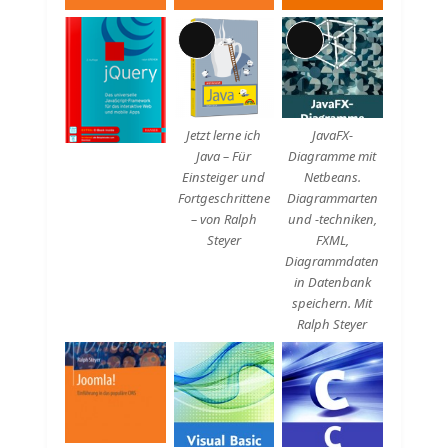
Lange
Lange
Beschreibung
Beschreibung
Jetzt lerne ich
JavaFX-
Java – Für
Diagramme mit
Einsteiger und
Netbeans.
Fortgeschrittene
Diagrammarten
– von Ralph
und -techniken,
Steyer
FXML,
Diagrammdaten
in Datenbank
speichern. Mit
Ralph Steyer