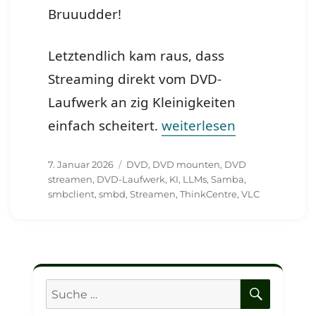
Bruuudder!
Letztendlich kam raus, dass
Streaming direkt vom DVD-
Laufwerk an zig Kleinigkeiten
„Echter Nutzen für mein
einfach scheitert.
weiterlesen
Veröffentlicht
Schlagwörter
7. Januar 2026
DVD
,
DVD mounten
,
DVD
am
streamen
,
DVD-Laufwerk
,
KI
,
LLMs
,
Samba
,
smbclient
,
smbd
,
Streamen
,
ThinkCentre
,
VLC
SUCHE
Suche
nach: