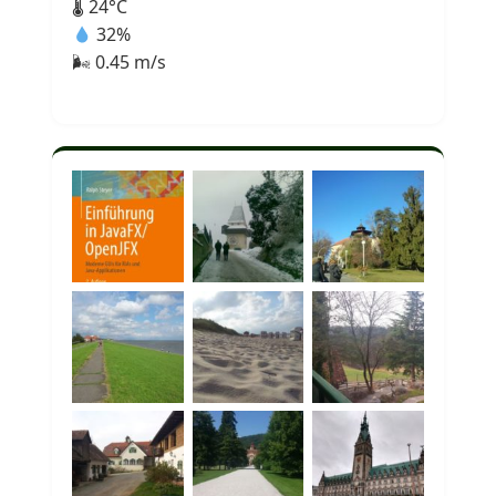
🌡 24°C
32%
🌬 0.45 m/s