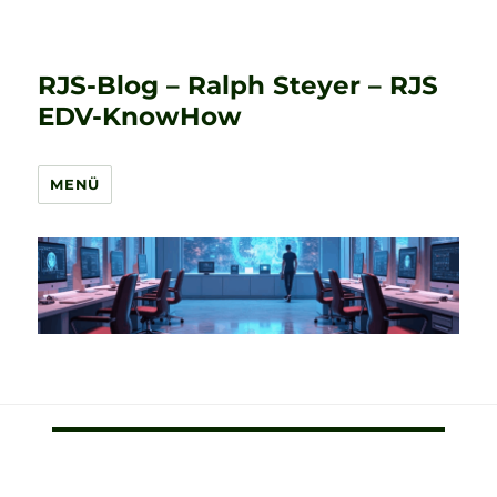
RJS-Blog – Ralph Steyer – RJS
EDV-KnowHow
MENÜ