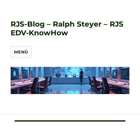
RJS-Blog – Ralph Steyer – RJS
EDV-KnowHow
MENÜ