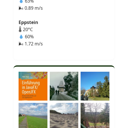
63%
🌬 0.89 m/s
Eppstein
🌡 20°C
60%
🌬 1.72 m/s