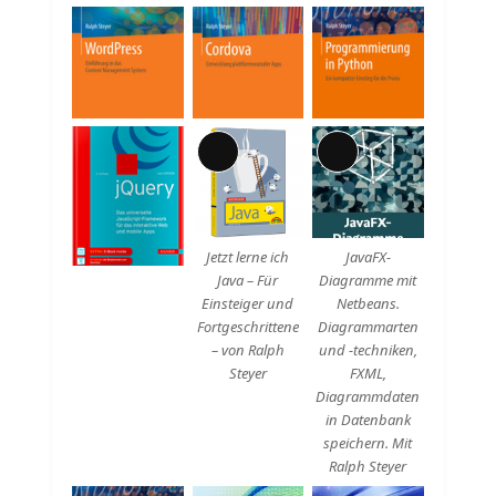
Lange
Lange
Beschreibung
Beschreibung
Jetzt lerne ich
JavaFX-
Java – Für
Diagramme mit
Einsteiger und
Netbeans.
Fortgeschrittene
Diagrammarten
– von Ralph
und -techniken,
Steyer
FXML,
Diagrammdaten
in Datenbank
speichern. Mit
Ralph Steyer