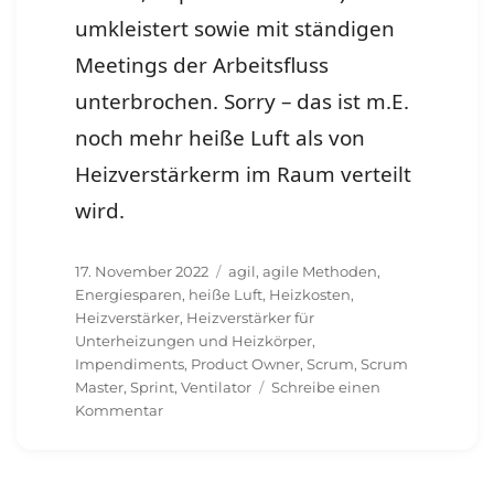
umkleistert sowie mit ständigen
Meetings der Arbeitsfluss
unterbrochen. Sorry – das ist m.E.
noch mehr heiße Luft als von
Heizverstärkerm im Raum verteilt
wird.
Veröffentlicht
Schlagwörter
17. November 2022
agil
,
agile Methoden
,
am
Energiesparen
,
heiße Luft
,
Heizkosten
,
Heizverstärker
,
Heizverstärker für
Unterheizungen und Heizkörper
,
Impendiments
,
Product Owner
,
Scrum
,
Scrum
Master
,
Sprint
,
Ventilator
Schreibe einen
zu
Kommentar
Scrum,
agile
Methoden