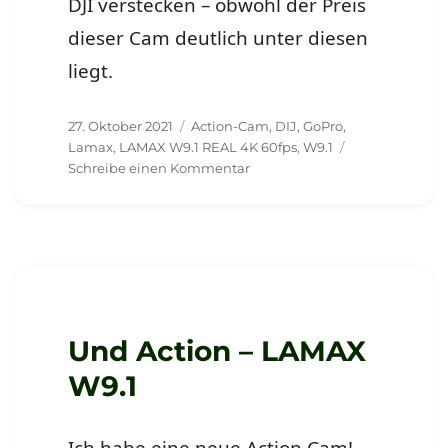
DJI verstecken – obwohl der Preis
dieser Cam deutlich unter diesen
liegt.
Veröffentlicht
Schlagwörter
27. Oktober 2021
Action-Cam
,
DIJ
,
GoPro
,
am
Lamax
,
LAMAX W9.1 REAL 4K 60fps
,
W9.1
zu
Schreibe einen Kommentar
Erstes
Testvideo
der
Lamax
Und Action – LAMAX
W9.1