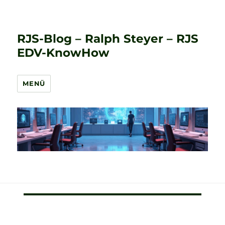
RJS-Blog – Ralph Steyer – RJS
EDV-KnowHow
MENÜ