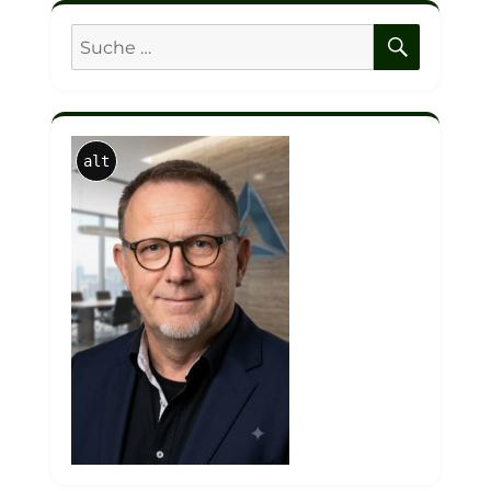
W9.1
SUCHE
Suche
nach:
alt