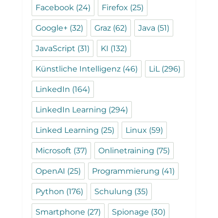
Facebook
(24)
Firefox
(25)
Google+
(32)
Graz
(62)
Java
(51)
JavaScript
(31)
KI
(132)
Künstliche Intelligenz
(46)
LiL
(296)
LinkedIn
(164)
LinkedIn Learning
(294)
Linked Learning
(25)
Linux
(59)
Microsoft
(37)
Onlinetraining
(75)
OpenAI
(25)
Programmierung
(41)
Python
(176)
Schulung
(35)
Smartphone
(27)
Spionage
(30)