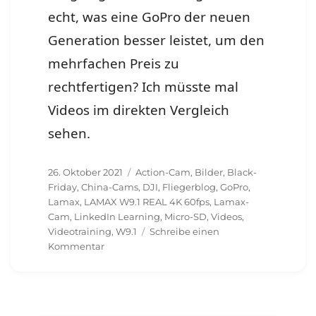
echt, was eine GoPro der neuen
Generation besser leistet, um den
mehrfachen Preis zu
rechtfertigen? Ich müsste mal
Videos im direkten Vergleich
sehen.
Veröffentlicht
Schlagwörter
26. Oktober 2021
Action-Cam
,
Bilder
,
Black-
am
Friday
,
China-Cams
,
DJI
,
Fliegerblog
,
GoPro
,
Lamax
,
LAMAX W9.1 REAL 4K 60fps
,
Lamax-
Cam
,
LinkedIn Learning
,
Micro-SD
,
Videos
,
Videotraining
,
W9.1
Schreibe einen
zu
Kommentar
Und
Action
–
LAMAX