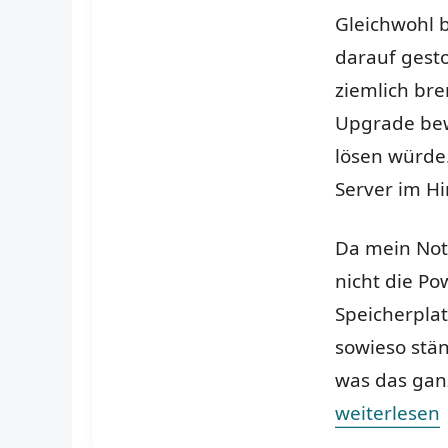
Gleichwohl 
darauf gest
ziemlich bre
Upgrade bew
lösen würde
Server im H
Da mein Note
nicht die Po
Speicherplat
sowieso stä
was das gan
„Bye bye MS 
weiterlesen