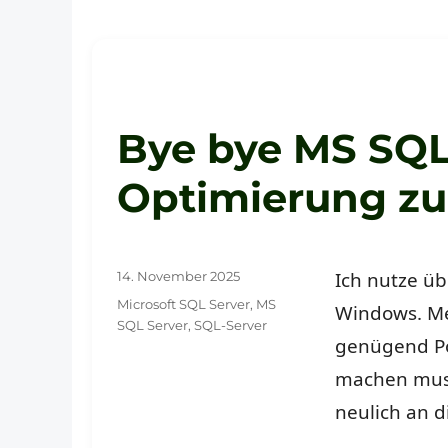
Bye bye MS SQL
Optimierung zu
Veröffentlicht
Ich nutze ü
14. November 2025
am
Schlagwörter
Microsoft SQL Server
,
MS
Windows. Me
SQL Server
,
SQL-Server
genügend Pow
machen muss,
neulich an d