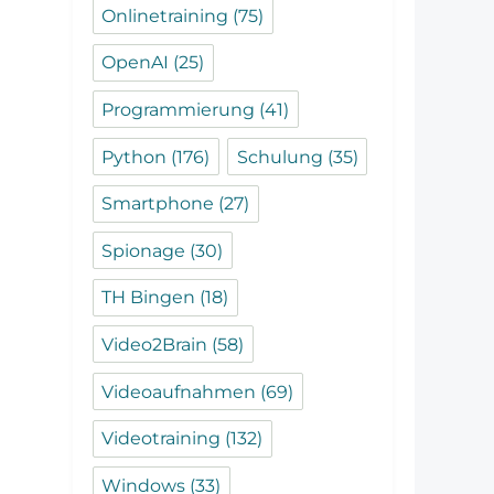
Onlinetraining
(75)
OpenAI
(25)
Programmierung
(41)
Python
(176)
Schulung
(35)
Smartphone
(27)
Spionage
(30)
TH Bingen
(18)
Video2Brain
(58)
Videoaufnahmen
(69)
Videotraining
(132)
Windows
(33)