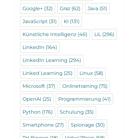
Google+
(32)
Graz
(62)
Java
(51)
JavaScript
(31)
KI
(131)
Künstliche Intelligenz
(46)
LiL
(296)
LinkedIn
(164)
LinkedIn Learning
(294)
Linked Learning
(25)
Linux
(58)
Microsoft
(37)
Onlinetraining
(75)
OpenAI
(25)
Programmierung
(41)
Python
(176)
Schulung
(35)
Smartphone
(27)
Spionage
(30)
TH Bingen
(18)
Video2Brain
(58)