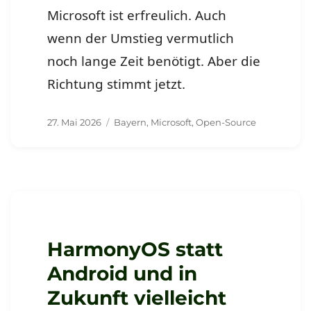
Microsoft ist erfreulich. Auch
wenn der Umstieg vermutlich
noch lange Zeit benötigt. Aber die
Richtung stimmt jetzt.
Veröffentlicht
Schlagwörter
27. Mai 2026
Bayern
,
Microsoft
,
Open-Source
am
HarmonyOS statt
Android und in
Zukunft vielleicht