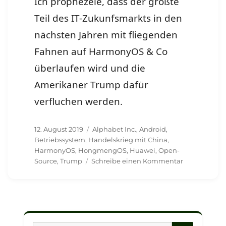
Ich prophezeie, dass der größte
Teil des IT-Zukunfsmarkts in den
nächsten Jahren mit fliegenden
Fahnen auf HarmonyOS & Co
überlaufen wird und die
Amerikaner Trump dafür
verfluchen werden.
Veröffentlicht
Schlagwörter
12. August 2019
Alphabet Inc.
,
Android
,
am
Betriebssystem
,
Handelskrieg mit China
,
HarmonyOS
,
HongmengOS
,
Huawei
,
Open-
zu
Source
,
Trump
Schreibe einen Kommentar
HarmonyOS
statt
Android
und
in
Zukunft
SUCHE