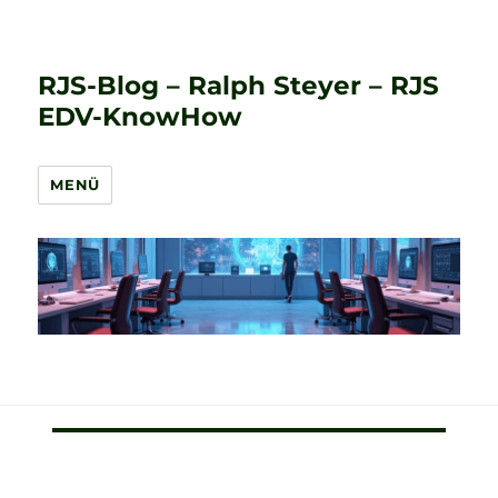
RJS-Blog – Ralph Steyer – RJS
EDV-KnowHow
MENÜ