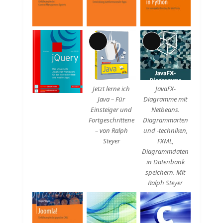
Lange
Lange
Beschreibung
Beschreibung
Jetzt lerne ich
JavaFX-
Java – Für
Diagramme mit
Einsteiger und
Netbeans.
Fortgeschrittene
Diagrammarten
– von Ralph
und -techniken,
Steyer
FXML,
Diagrammdaten
in Datenbank
speichern. Mit
Ralph Steyer