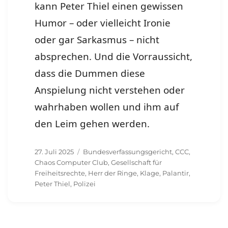
kann Peter Thiel einen gewissen
Humor – oder vielleicht Ironie
oder gar Sarkasmus – nicht
absprechen. Und die Vorraussicht,
dass die Dummen diese
Anspielung nicht verstehen oder
wahrhaben wollen und ihm auf
den Leim gehen werden.
Veröffentlicht
Schlagwörter
27. Juli 2025
Bundesverfassungsgericht
,
CCC
,
am
Chaos Computer Club
,
Gesellschaft für
Freiheitsrechte
,
Herr der Ringe
,
Klage
,
Palantir
,
Peter Thiel
,
Polizei