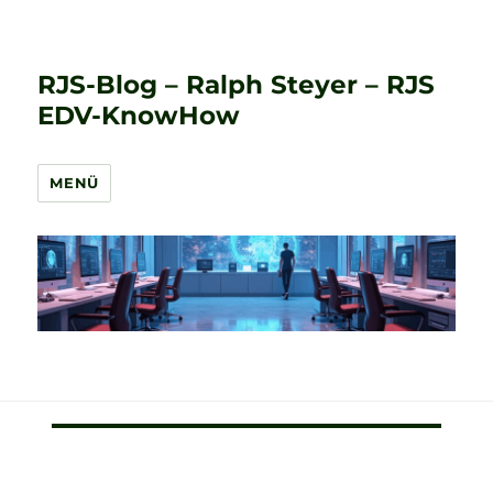
RJS-Blog – Ralph Steyer – RJS
EDV-KnowHow
MENÜ