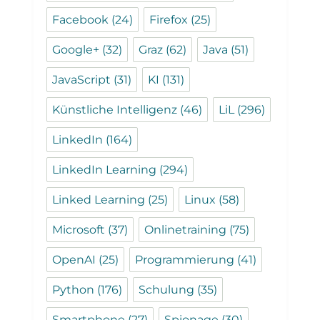
Facebook
(24)
Firefox
(25)
Google+
(32)
Graz
(62)
Java
(51)
JavaScript
(31)
KI
(131)
Künstliche Intelligenz
(46)
LiL
(296)
LinkedIn
(164)
LinkedIn Learning
(294)
Linked Learning
(25)
Linux
(58)
Microsoft
(37)
Onlinetraining
(75)
OpenAI
(25)
Programmierung
(41)
Python
(176)
Schulung
(35)
Smartphone
(27)
Spionage
(30)