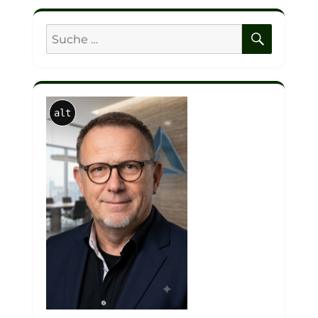
SUCHE
Suche
nach:
alt