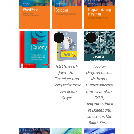
Lange
Lange
Beschreibung
Beschreibung
Jetzt lerne ich
JavaFX-
Java – Für
Diagramme mit
Einsteiger und
Netbeans.
Fortgeschrittene
Diagrammarten
– von Ralph
und -techniken,
Steyer
FXML,
Diagrammdaten
in Datenbank
speichern. Mit
Ralph Steyer