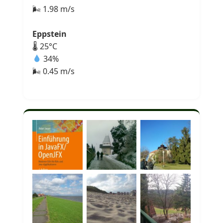
🌬 1.98 m/s
Eppstein
🌡 25°C
34%
🌬 0.45 m/s