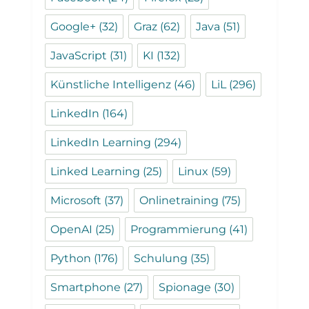
Google+
(32)
Graz
(62)
Java
(51)
JavaScript
(31)
KI
(132)
Künstliche Intelligenz
(46)
LiL
(296)
LinkedIn
(164)
LinkedIn Learning
(294)
Linked Learning
(25)
Linux
(59)
Microsoft
(37)
Onlinetraining
(75)
OpenAI
(25)
Programmierung
(41)
Python
(176)
Schulung
(35)
Smartphone
(27)
Spionage
(30)