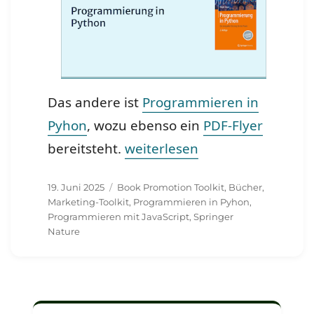
Das andere ist
Programmieren in
Pyhon
, wozu ebenso ein
PDF-Flyer
„Neues Book Promotion Toolki
bereitsteht.
weiterlesen
Veröffentlicht
Schlagwörter
19. Juni 2025
Book Promotion Toolkit
,
Bücher
,
am
Marketing-Toolkit
,
Programmieren in Pyhon
,
Programmieren mit JavaScript
,
Springer
Nature