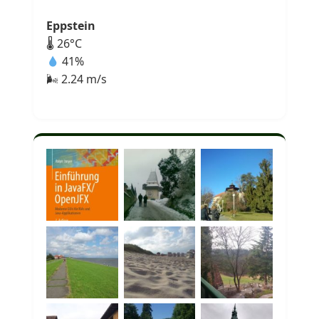
Eppstein
🌡 26°C
41%
🌬 2.24 m/s