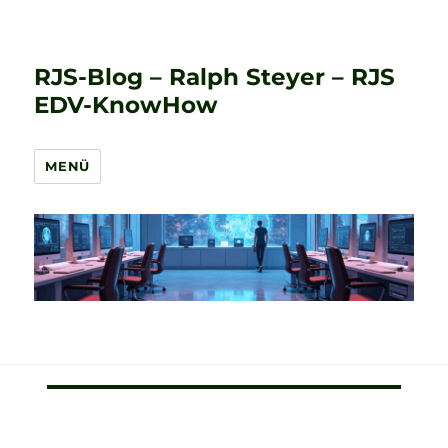
RJS-Blog – Ralph Steyer – RJS
EDV-KnowHow
MENÜ