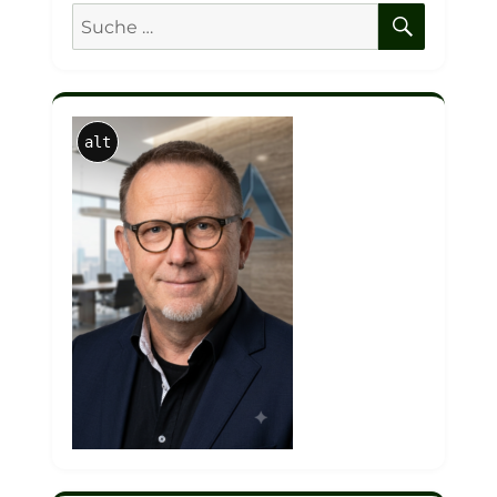
SUCHE
Suche
nach:
alt