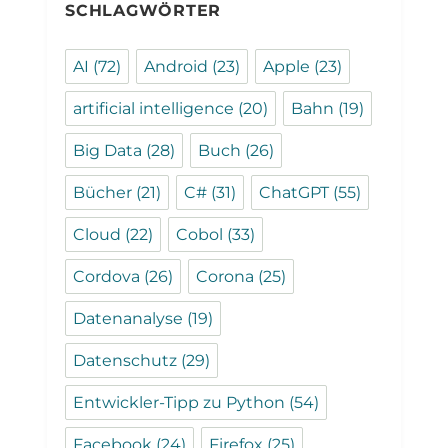
SCHLAGWÖRTER
AI
(72)
Android
(23)
Apple
(23)
artificial intelligence
(20)
Bahn
(19)
Big Data
(28)
Buch
(26)
Bücher
(21)
C#
(31)
ChatGPT
(55)
Cloud
(22)
Cobol
(33)
Cordova
(26)
Corona
(25)
Datenanalyse
(19)
Datenschutz
(29)
Entwickler-Tipp zu Python
(54)
Facebook
(24)
Firefox
(25)