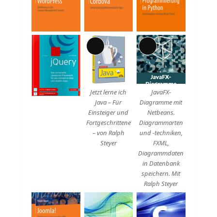
Lange
Lange
Beschreibung
Beschreibung
Jetzt lerne ich
JavaFX-
Java – Für
Diagramme mit
Einsteiger und
Netbeans.
Fortgeschrittene
Diagrammarten
– von Ralph
und -techniken,
Steyer
FXML,
Diagrammdaten
in Datenbank
speichern. Mit
Ralph Steyer