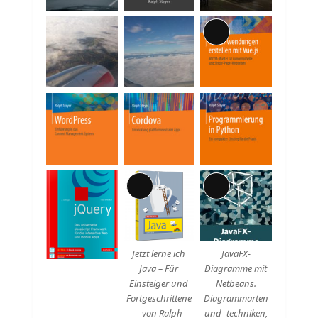
Lange
Beschreibung
Lange
Lange
Beschreibung
Beschreibung
Jetzt lerne ich
JavaFX-
Java – Für
Diagramme mit
Einsteiger und
Netbeans.
Fortgeschrittene
Diagrammarten
– von Ralph
und -techniken,