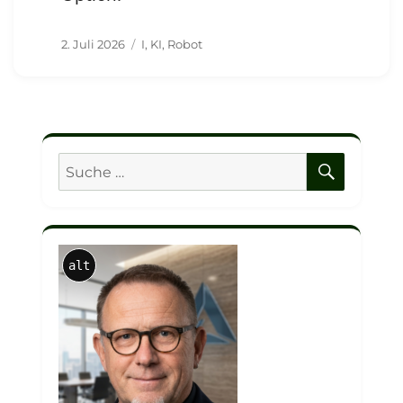
Veröffentlicht
Schlagwörter
2. Juli 2026
I
,
KI
,
Robot
am
SUCHE
Suche
nach:
alt