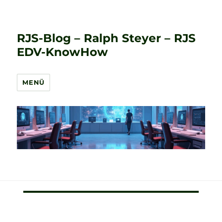
RJS-Blog – Ralph Steyer – RJS
EDV-KnowHow
MENÜ