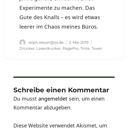
Experimente zu machen. Das
Gute des Knalls – es wird etwas
leerer im Chaos meines Büros.
Autor
Veröffentlicht
Schlagwörter
ralph.steyer@rjs.de
2. Mai 2019
am
Drucker
,
Laserdrucker
,
PagePro
,
Tinte
,
Tower
Schreibe einen Kommentar
Du musst
angemeldet
sein, um einen
Kommentar abzugeben.
Diese Website verwendet Akismet, um