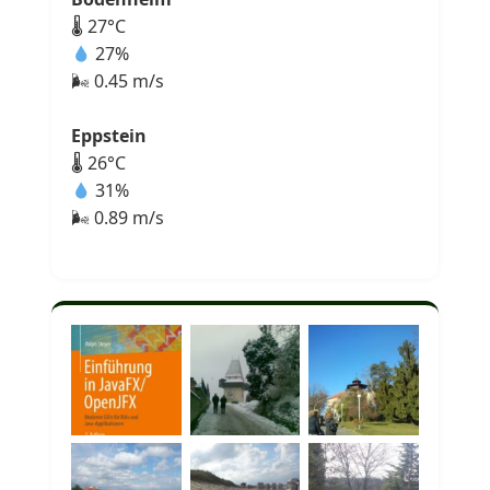
🌡 27°C
27%
🌬 0.45 m/s
Eppstein
🌡 26°C
31%
🌬 0.89 m/s