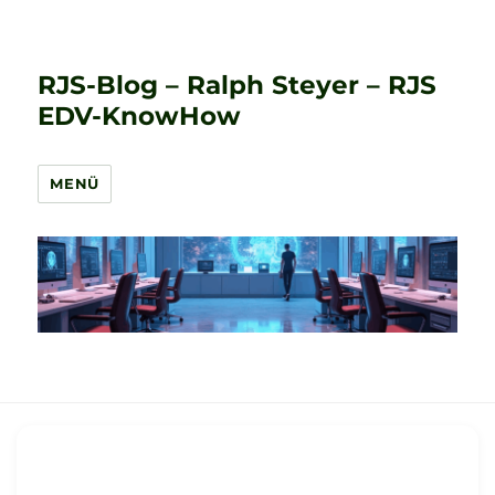
RJS-Blog – Ralph Steyer – RJS
EDV-KnowHow
MENÜ