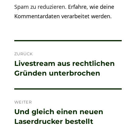
Spam zu reduzieren.
Erfahre, wie deine
Kommentardaten verarbeitet werden.
Beitragsnavigation
ZURÜCK
Livestream aus rechtlichen
Vorheriger
Gründen unterbrochen
Beitrag:
WEITER
Und gleich einen neuen
Nächster
Laserdrucker bestellt
Beitrag: