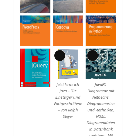
Beschreibung
Lange
Lange
Beschreibung
Beschreibung
Jetzt lerne ich
JavaFX-
Java – Für
Diagramme mit
Einsteiger und
Netbeans.
Fortgeschrittene
Diagrammarten
– von Ralph
und -techniken,
Steyer
FXML,
Diagrammdaten
in Datenbank
speichern. Mit