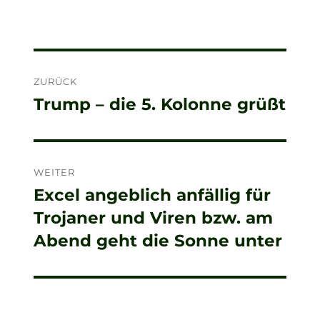
Beitragsnavigation
ZURÜCK
Trump – die 5. Kolonne grüßt
Vorheriger
Beitrag:
WEITER
Excel angeblich anfällig für
Nächster
Trojaner und Viren bzw. am
Beitrag:
Abend geht die Sonne unter