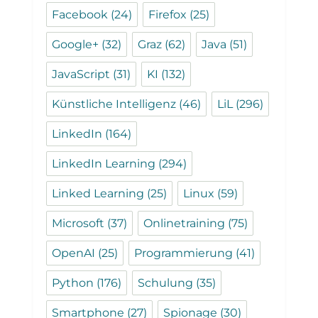
Facebook
(24)
Firefox
(25)
Google+
(32)
Graz
(62)
Java
(51)
JavaScript
(31)
KI
(132)
Künstliche Intelligenz
(46)
LiL
(296)
LinkedIn
(164)
LinkedIn Learning
(294)
Linked Learning
(25)
Linux
(59)
Microsoft
(37)
Onlinetraining
(75)
OpenAI
(25)
Programmierung
(41)
Python
(176)
Schulung
(35)
Smartphone
(27)
Spionage
(30)