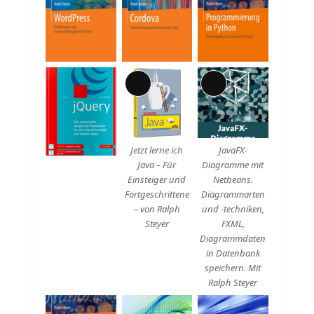
Lange
Lange
Beschreibung
Beschreibung
Jetzt lerne ich
JavaFX-
Java – Für
Diagramme mit
Einsteiger und
Netbeans.
Fortgeschrittene
Diagrammarten
– von Ralph
und -techniken,
Steyer
FXML,
Diagrammdaten
in Datenbank
speichern. Mit
Ralph Steyer