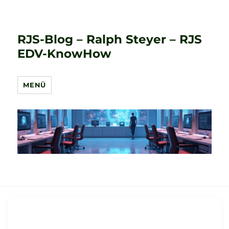
RJS-Blog – Ralph Steyer – RJS
EDV-KnowHow
MENÜ