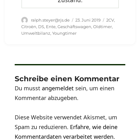
Autor
Veröffentlicht
Schlagwörter
ralph.steyer@rjs.de
23. Juni 2019
2CV
,
am
Citroën
,
DS
,
Ente
,
Geschäftswagen
,
Oldtimer
,
Umweltbilanz
,
Youngtimer
Schreibe einen Kommentar
Du musst
angemeldet
sein, um einen
Kommentar abzugeben.
Diese Website verwendet Akismet, um
Spam zu reduzieren.
Erfahre, wie deine
Kommentardaten verarbeitet werden.