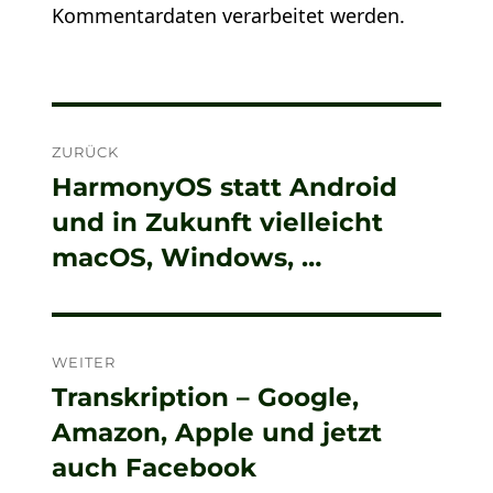
Kommentardaten verarbeitet werden.
Beitragsnavigation
ZURÜCK
HarmonyOS statt Android
Vorheriger
und in Zukunft vielleicht
Beitrag:
macOS, Windows, …
WEITER
Transkription – Google,
Nächster
Amazon, Apple und jetzt
Beitrag:
auch Facebook