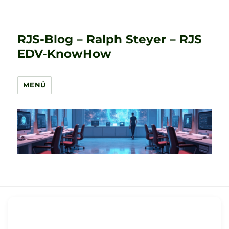
RJS-Blog – Ralph Steyer – RJS
EDV-KnowHow
MENÜ