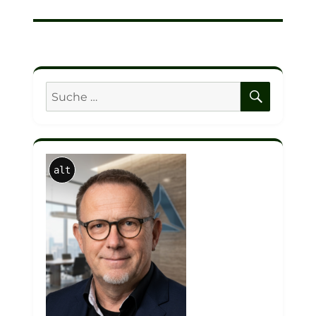
SUCHE
Suche
nach:
alt