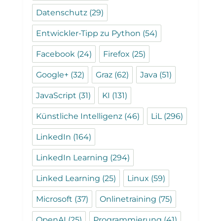
Datenschutz
(29)
Entwickler-Tipp zu Python
(54)
Facebook
(24)
Firefox
(25)
Google+
(32)
Graz
(62)
Java
(51)
JavaScript
(31)
KI
(131)
Künstliche Intelligenz
(46)
LiL
(296)
LinkedIn
(164)
LinkedIn Learning
(294)
Linked Learning
(25)
Linux
(59)
Microsoft
(37)
Onlinetraining
(75)
OpenAI
(25)
Programmierung
(41)