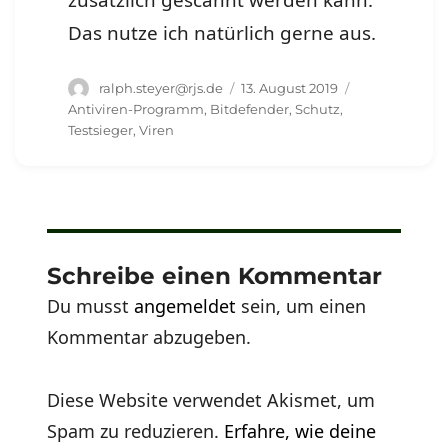
zusätzlich gescannt werden kann.
Das nutze ich natürlich gerne aus.
Autor
Veröffentlicht
Schlagwörter
ralph.steyer@rjs.de
13. August 2019
am
Antiviren-Programm
,
Bitdefender
,
Schutz
,
Testsieger
,
Viren
Schreibe einen Kommentar
Du musst
angemeldet
sein, um einen
Kommentar abzugeben.
Diese Website verwendet Akismet, um
Spam zu reduzieren.
Erfahre, wie deine